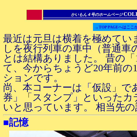
COL
かいもん４号のホームページ
→TOP PAGEへはここ
最近は元旦は横着を極めてい
しを夜行列車の車中（普通車
とは結構ありました。 昔の「
て、今からちょうど20年前の1
ションです。
尚、本コーナーは「仮設」で
券」「スタンプ」といったカ
いと思っています。 相当先
■記憶