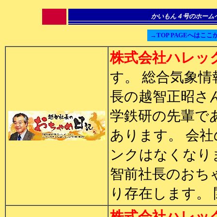
かいもん４号のホーム
→TOP PAGEへはここ
株式会社ハレッ
す。 総合気象情
長の越智正昭さ
学鉄研の先輩で
あります。 会
ンクはなくなり
智前社長のおち
り存在します。
株式会社ハレッ