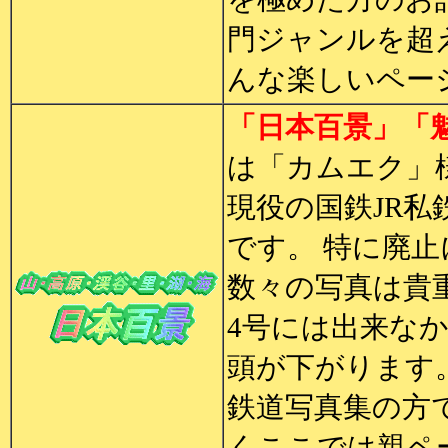
門ジャンルを超
んな楽しいペー
「日本百景」「
は「カムエク」
現役の国鉄JR
です。 特に廃
数々の写真は貴
4号には出来な
頭が下がります
鉄道写真集の方
くここでは親ペ