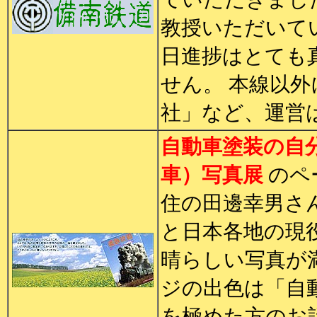
教授いただいて
日進捗はとても
せん。 本線以
社」など、運営
自動車塗装の自
車）写真展
のペ
住の田邊幸男さ
と日本各地の現
晴らしい写真が
ジの出色は「自
を極めた方のお