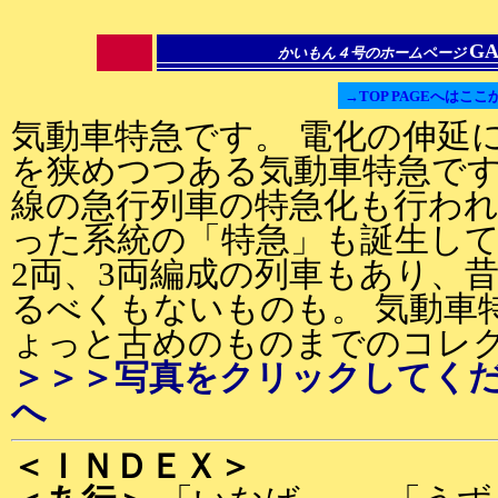
GA
かいもん４号のホームページ
→TOP PAGEへはここ
気動車特急です。 電化の伸延
を狭めつつある気動車特急で
線の急行列車の特急化も行わ
った系統の「特急」も誕生して
2両、3両編成の列車もあり、
るべくもないものも。 気動車
ょっと古めのものまでのコレ
＞＞＞写真をクリックしてく
へ
＜ＩＮＤＥＸ＞