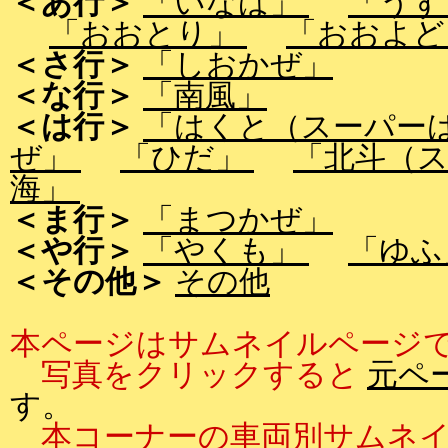
＜あ行＞
「いなば」
「うず
「おおとり」
「おおよ
＜さ行＞
「しおかぜ」
＜な行＞
「南風」
＜は行＞
「はくと（スーパー
ぜ」
「ひだ」
「北斗（
海」
＜ま行＞
「まつかぜ」
＜や行＞
「やくも」
「ゆ
＜その他＞
その他
本ページはサムネイルページ
写真をクリックすると
元ペ
す。
本コーナーの車両別サムネイ