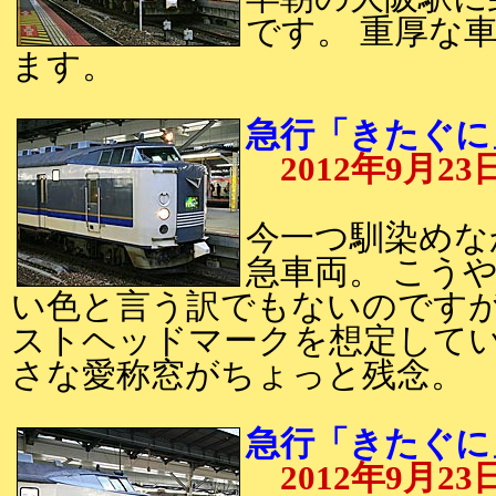
です。 重厚な
ます。
急行「きたぐに」
2012年9月23
今一つ馴染めな
急車両。 こう
い色と言う訳でもないのですが
ストヘッドマークを想定して
さな愛称窓がちょっと残念。
急行「きたぐに」
2012年9月23