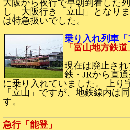
大阪から夜行で早朝到着した
し、大阪行き「立山」となりま
は特急扱いでした。
乗り入れ列車「立
「富山地方鉄
現在は廃止され
鉄・JRから直
に乗り入れていました。 上り
「立山」ですが、地鉄線内は
す。
急行「能登」