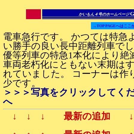
G
かいもん４号のホームページ
→TOP PAGEへはここ
電車急行です。 かつては特急
い勝手の良い長中距離列車で
優等列車の特急1本化により絶
車両老朽化にともない末期は
れていました。 コーナーは作
少です。
＞＞＞写真をクリックしてく
へ
↓ ↓ ↓ 最新の追加 ↓ 