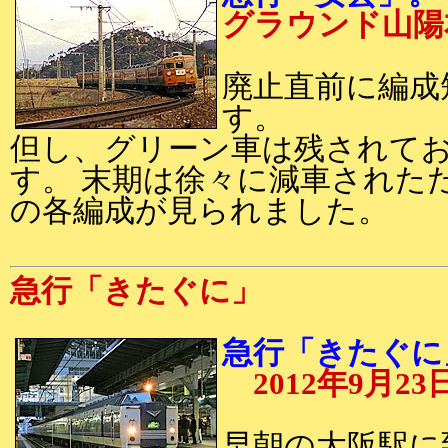
グラウンド山陽
廃止直前に編成
す。
但し、グリーン車は残されてお
す。 末期は徐々に減車されたため
の各編成が見られました。
急行「きたぐに」
急行「きたぐに」
2012年9月23
早朝の大阪駅に