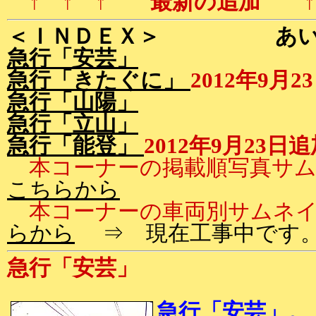
↑ ↑ ↑ 最新の追加 ↑ 
＜ＩＮＤＥＸ＞ あい
急行「安芸」
急行「きたぐに」
2012年9
急行「山陽」
急行「立山」
急行「能登」
2012年9月2
本コーナーの掲載順写真サム
こちらから
本コーナーの車両別サムネイ
らから
⇒ 現在工事中です
急行「安芸」
急行「安芸」。 1