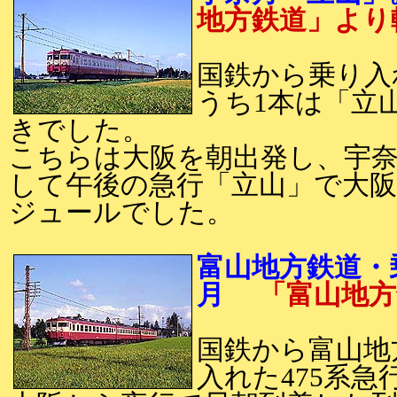
地方鉄道」
国鉄から乗り入
うち1本は「立
きでした。
こちらは大阪を朝出発し、宇
して午後の急行「立山」で大
ジュールでした。
富山地方鉄道・乗
月
「富山地
国鉄から富山地
入れた475系