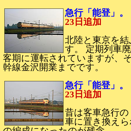
急行「能登」。 2
23日追加
北陸と東京を結
す。 定期列車
客期に運転されていますが、
幹線金沢開業までです。
急行「能登」。 2
23日追加
昔は客車急行の
車に置き換えら
の編成になったのが残念。