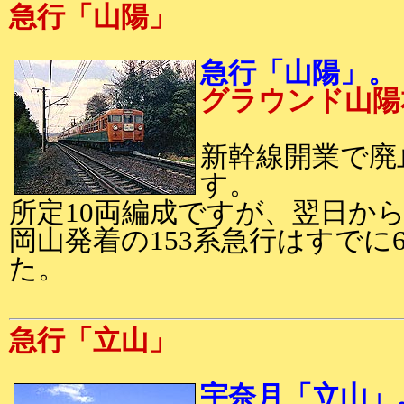
急行「山陽」
急行「山陽」。 1
グラウンド山陽
新幹線開業で廃
す。
所定10両編成ですが、翌日か
岡山発着の153系急行はすでに
た。
急行「立山」
宇奈月「立山」。