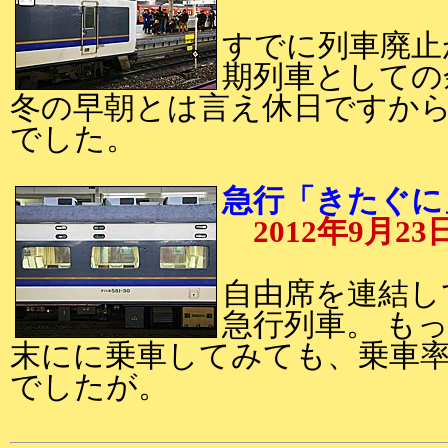
すでに列車廃止
期列車としての
冬の早朝とは言え休日ですか
でした。
急行「きたぐに」
2012年9月23
自由席を連結し
急行列車。 も
末にに乗車してみても、乗車
でしたが。