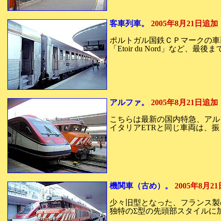
客車列車。
2005年8月21日追加
ポルトガル国鉄ＣＰマークの車
「Etoir du Nord」など
アルファ。
2005年8月21日追加
こちらは最新の国内特急、アル
イタリアETRと同じ車両は、
機関車（古め）。
2005年8月2
少々旧型となった、フランス製
独特のΣ型の先頭部スタイルに