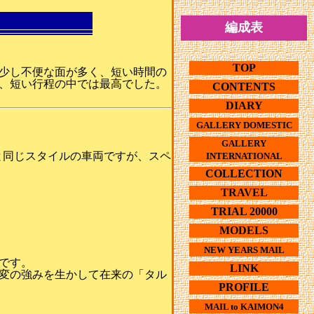
編成表
TOP
は少し不便な面が多く、短い時間の
く、短い行程の中では最高でした。
CONTENTS
DIARY
GALLERY DOMESTIC
GALLERY
と同じスタイルの車両ですが、スペ
INTERNATIONAL
COLLECTION
TRAVEL
TRIAL 20000
MODELS
NEW YEARS MAIL
です。
LINK
変の強みを生かして在来の「タル
PROFILE
MAIL to KAIMON4