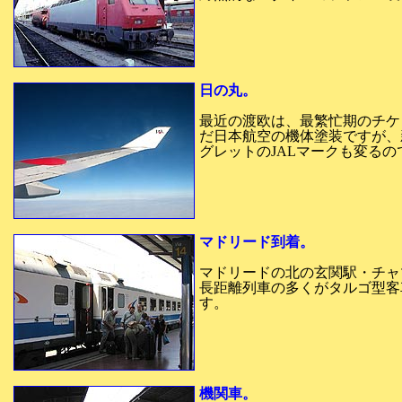
日の丸。
最近の渡欧は、最繁忙期のチケ
だ日本航空の機体塗装ですが、
グレットのJALマークも変るの
マドリード到着。
マドリードの北の玄関駅・チャ
長距離列車の多くがタルゴ型客
す。
機関車。