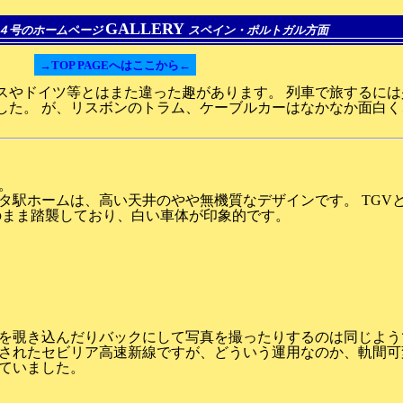
GALLERY
４号のホームページ
スペイン・ポルトガル方面
→TOP PAGEへはここから←
スやドイツ等とはまた違った趣があります。 列車で旅するに
した。 が、リスボンのトラム、ケーブルカーはなかなか面白
。
タ駅ホームは、高い天井のやや無機質なデザインです。 TGV
そのまま踏襲しており、白い車体が印象的です。
を覗き込んだりバックにして写真を撮ったりするのは同じよう
されたセビリア高速新線ですが、どういう運用なのか、軌間可
ていました。