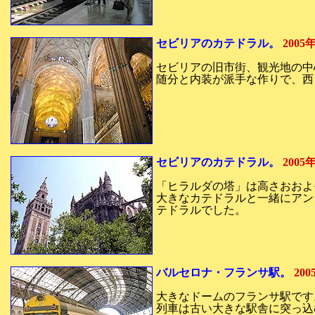
セビリアのカテドラル。
200
セビリアの旧市街、観光地の中
随分と内装が派手な作りで、西
セビリアのカテドラル。
200
「ヒラルダの塔」は高さおおよそ
大きなカテドラルと一緒にアン
テドラルでした。
バルセロナ・フランサ駅。
20
大きなドームのフランサ駅です
列車は古い大きな駅舎に突っ込