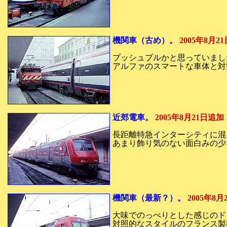
機関車（古め）。
2005年8月2
プッシュプルかと思っていまし
アルファのスマートな車体と対
近郊電車。
2005年8月21日追加
長距離特急インターシティに混
あまり飾り気のない面白みの少
機関車（最新？）。
2005年8
大味でのっぺりとした感じのド
対照的なスタイルのフランス製