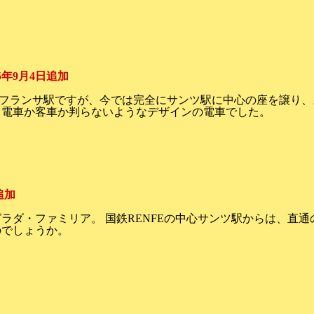
05年9月4日追加
フランサ駅ですが、今では完全にサンツ駅に中心の座を譲り、
、電車か客車か判らないようなデザインの電車でした。
追加
ラダ・ファミリア。 国鉄RENFEの中心サンツ駅からは、直
のでしょうか。