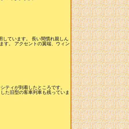
用しています。 長い間慣れ親しん
ます。 アクセントの翼端、ウィン
ーシティが到着したところです。
うした旧型の客車列車も残っていま