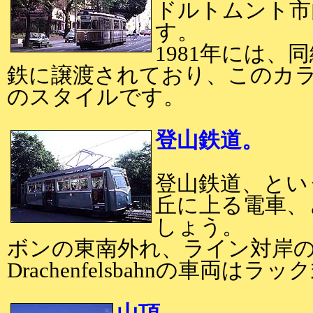
ドルトムント市
す。
1981年には、
鉄に譲渡されており、このカ
のスタイルです。
登山鉄道。
登山鉄道、とい
丘に上る電車、
しょう。
ボンの東南外れ、ライン対岸
Drachenfelsbahnの車両は