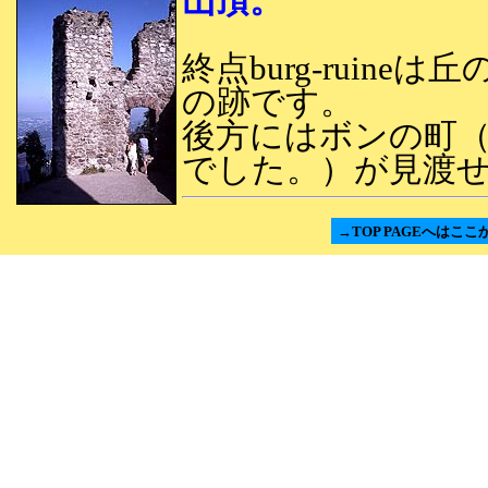
山頂。
終点burg-ruin
の跡です。
後方にはボンの町
でした。）が見渡
→TOP PAGEへはここ