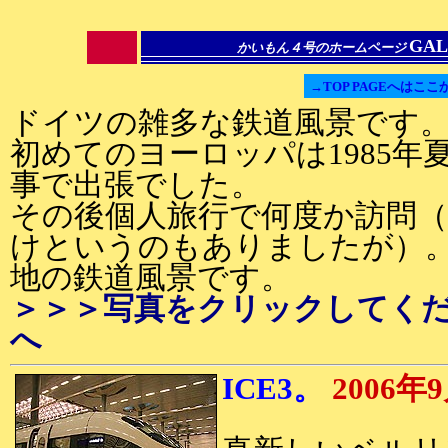
GAL
かいもん４号のホームページ
→TOP PAGEへはここ
ドイツの雑多な鉄道風景です
初めてのヨーロッパは1985年
事で出張でした。
その後個人旅行で何度か訪問
けというのもありましたが）。
地の鉄道風景です。
＞＞＞写真をクリックしてく
へ
ICE3。
2006年