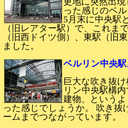
更地に突然出現
った感じのベル
5月末に中央駅
（旧レアター駅）で、これま
（旧西ドイツ側）、東駅（旧
ました。
ベルリン中央駅
巨大な吹き抜け
リン中央駅構内
建物、というよ
った感じでしょうか。 吹き抜
ームまでつながっています。