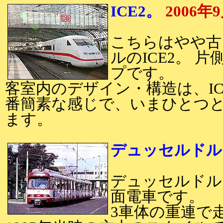
ICE2。
2006年
こちらはやや古
ルのICE2。 
プです。
客室内のデザイン・構造は、I
番簡素な感じで、いまひとつ
ます。
デュッセルドル
デュッセルドル
面電車です。
3車体の重連で