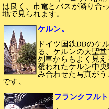
は良く、市電とバスが隣り合
地で見られます。
ケルン。
ドイツ国鉄DBのケ
る、ケルンの大聖堂
列車からもよく見え
覆われたケルン中央
み合わせた写真がう
です。
フランクフルト