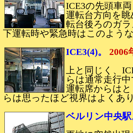
ICE3の先頭車
運転台方向を眺
転台後ろのガラ
下運転時や緊急時はこのよう
ICE3(4)。
200
上と同じく、I
らは通常走行中
運転席からはと
らは思ったほど視界はよくあ
ベルリン中央駅