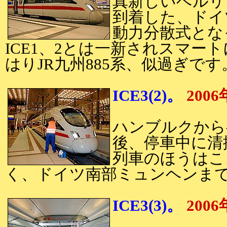
真新しいベルリ
到着した、ドイツ
動力分散式とな
ICE1、2とは一新されスマー
はりJR九州885系、似過ぎです
ICE3(2)。
200
ハンブルクから
後、停車中に清掃
列車のほうはこ
く、ドイツ南部ミュンヘンま
ICE3(3)。
200