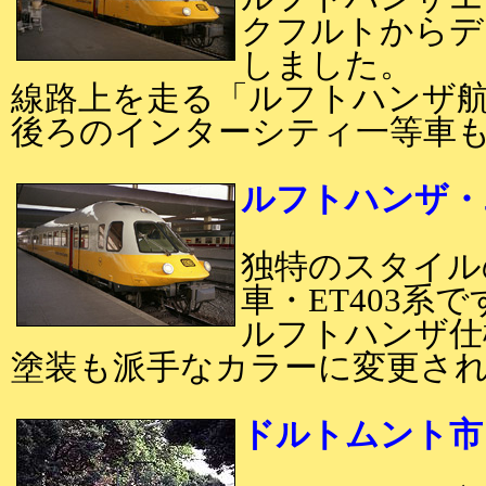
クフルトからデ
しました。
線路上を走る「ルフトハンザ
後ろのインターシティ一等車
ルフトハンザ・
独特のスタイル
車・ET403系で
ルフトハンザ仕
塗装も派手なカラーに変更さ
ドルトムント市