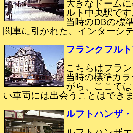
大きなドームに
ルト中央駅です
当時のDBの標準
関車に引かれた、インターシ
フランクフルト
こちらはフラン
当時の標準カラ
がら、ここでは
い車両には出会うことはでき
ルフトハンザ・
ルフトハンザエ