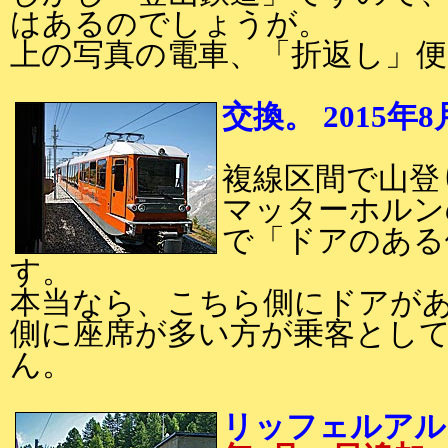
はあるのでしょうが。
上の写真の電車、「折返し」
交換。 2015年
複線区間で山登
マッターホルン
で「ドアのある
す。
本当なら、こちら側にドアが
側に座席が多い方が乗客とし
ん。
リッフェルアルプ