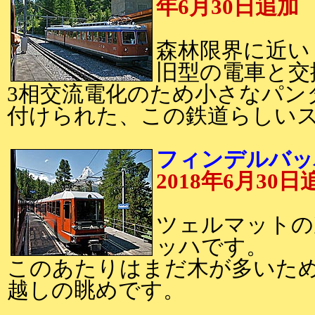
年6月30日追加
森林限界に近い
旧型の電車と交
3相交流電化のため小さなパン
付けられた、この鉄道らしい
フィンデルバッハ
2018年6月30日
ツェルマットの
ッハです。
このあたりはまだ木が多いた
越しの眺めです。