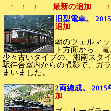
↑ ↑ ↑ 最新の追加 ↑ 
旧型電車。 201
追加
朝のツェルマッ
ト方面から、電
少々古いタイプの、湘南スタ
駅待合室内からの撮影で、ガ
まいました。
2両編成。 201
加