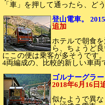
「車」を押して通ったら、ど
登山電車。 201
追加
ホテルで朝食を
ら、ちょうど良
にこの便は乗客が多そうです
4両編成の、比較的新しい車両
ゴルナーグラート
2018年6月16日
似たようで異な