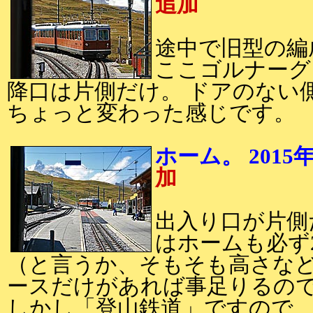
追加
途中で旧型の編
ここゴルナーグ
降口は片側だけ。 ドアのない
ちょっと変わった感じです。
ホーム。 2015
加
出入り口が片側
はホームも必ず
（と言うか、そもそも高さな
ースだけがあれば事足りるの
しかし「登山鉄道」ですので