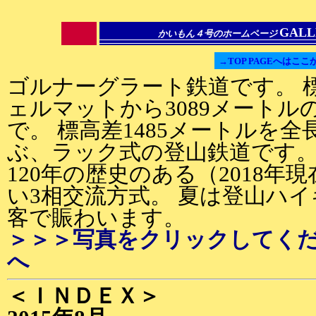
GAL
かいもん４号のホームページ
→TOP PAGEへはここ
ゴルナーグラート鉄道です。 標
ェルマットから3089メート
で。 標高差1485メートルを全
ぶ、ラック式の登山鉄道です
120年の歴史のある（2018年
い3相交流方式。 夏は登山ハ
客で賑わいます。
＞＞＞写真をクリックしてく
へ
＜ＩＮＤＥＸ＞