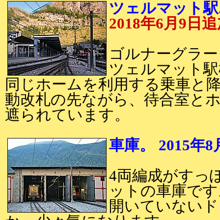
ツェルマット駅ホ
2018年6月9日
ゴルナーグラー
ツェルマット駅
同じホームを利用する乗車と
動改札の先ながら、待合室と
遮られています。
車庫。 2015年
4両編成がすっ
ットの車庫です
開いていないド