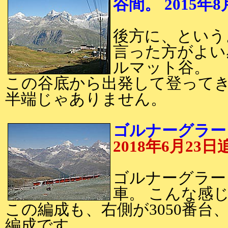
谷間。 2015年
後方に、という
言った方がよい
ルマット谷。
この谷底から出発して登って
半端じゃありません。
ゴルナーグラート
2018年6月23日
ゴルナーグラー
車。 こんな感
この編成も、右側が3050番台、
編成です。