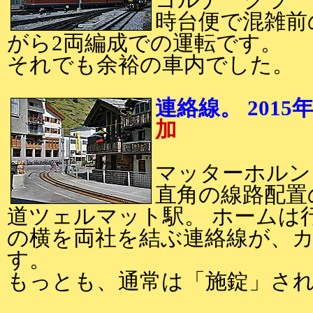
ゴルナーグラー
時台便で混雑前
がら2両編成での運転です。
それでも余裕の車内でした。
連絡線。 2015
加
マッターホルン
直角の線路配置
道ツェルマット駅。 ホームは
の横を両社を結ぶ連絡線が、
す。
もっとも、通常は「施錠」さ