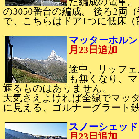
た編成の電車。
の3050番台の編成。 後ろ2両（
で、こちらはドア1つに低床（
マッターホルン。
月23日追加
途中、リッフェ
も無くなり、マ
遮るものはありません。
天気さえよければ全線でマッ
に見える、ゴルナーグラート
スノーシェッド。
月23日追加