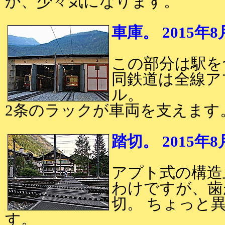
か、少々気になります。
車庫。 2015年
この部分は駅を
同鉄道は全線ア
ル。
2条のラックが車両を支えます
踏切。 2015年
アプト式の構造
わけですが、歯
切。 ちょっと
す。