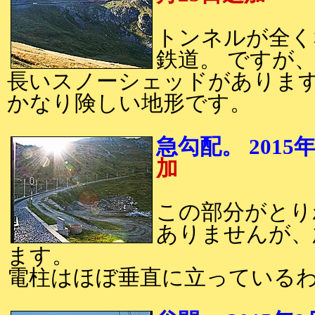
トンネルが全く
鉄道。 ですが
長いスノーシェッドがありま
かなり険しい地形です。
急勾配。 2015
加
この部分がとり
ありませんが、
ます。
電柱はほぼ垂直に立っている