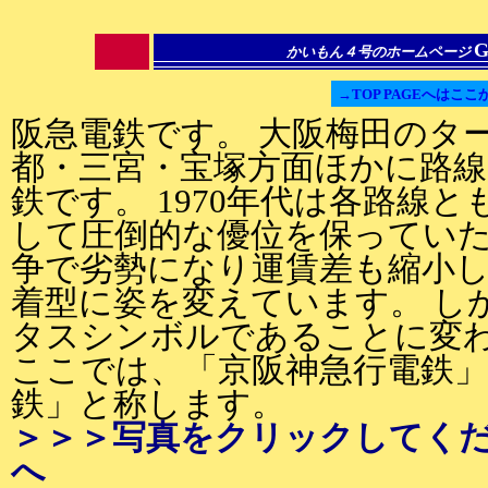
G
かいもん４号のホームページ
→TOP PAGEへはここ
阪急電鉄です。 大阪梅田のタ
都・三宮・宝塚方面ほかに路
鉄です。 1970年代は各路線
して圧倒的な優位を保ってい
争で劣勢になり運賃差も縮小
着型に姿を変えています。 し
タスシンボルであることに変
ここでは、「京阪神急行電鉄
鉄」と称します。
＞＞＞写真をクリックしてく
へ