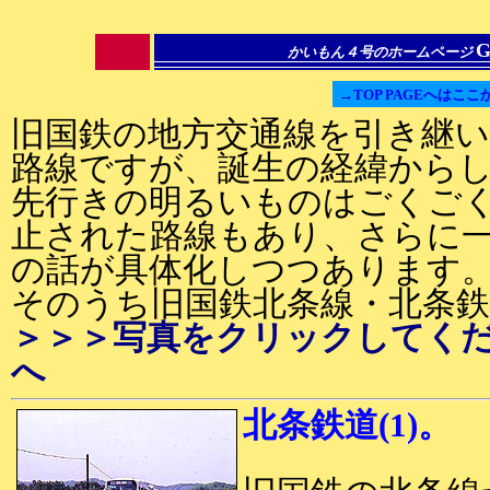
G
かいもん４号のホームページ
→TOP PAGEへはここ
旧国鉄の地方交通線を引き継
路線ですが、誕生の経緯から
先行きの明るいものはごくごく
止された路線もあり、さらに
の話が具体化しつつあります
そのうち旧国鉄北条線・北条
＞＞＞写真をクリックしてく
へ
北条鉄道(1)。