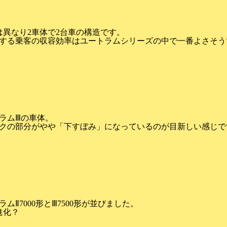
加
は異なり2車体で2台車の構造です。
する乗客の収容効率はユートラムシリーズの中で一番よさそう
加
ラムⅢの車体。
クの部分がやや「下すぼみ」になっているのが目新しい感じで
加
Ⅱ7000形とⅢ7500形が並びました。
進化？