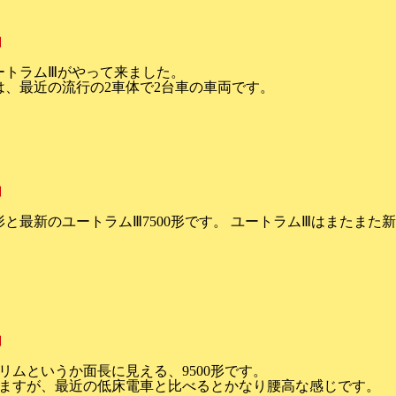
追加
ートラムⅢがやって来ました。
は、最近の流行の2車体で2台車の車両です。
追加
形と最新のユートラムⅢ7500形です。 ユートラムⅢはまたま
追加
リムというか面長に見える、9500形です。
ますが、最近の低床電車と比べるとかなり腰高な感じです。