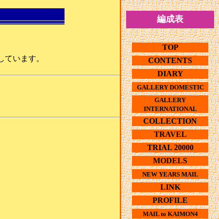
編成表
TOP
しています。
CONTENTS
DIARY
GALLERY DOMESTIC
GALLERY
INTERNATIONAL
COLLECTION
TRAVEL
TRIAL 20000
MODELS
NEW YEARS MAIL
LINK
PROFILE
MAIL to KAIMON4