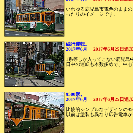
いわゆる鹿児島市電色のままの
ったりのイメージです。
続行運転。
2017年6月
2017年6月25日
1系等しか入ってこない鹿児島
日中の運転も本数多めで、中心
9500形。
2017年6月
2017年6月25日
比較的シンプルなデザインの95
以前は塗装も異なり広告電車が