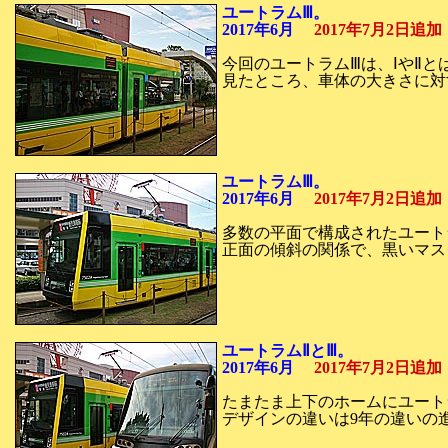
ユートラムⅢ。
2017年6月
2017年7月2日追
今回のユートラムⅢは、ⅠやⅡと
見たところ、車体の大きさに対
ユートラムⅢ。
2017年6月
2017年7月2日追
多数の平面で構成されたユート
正面の傾斜の関係で、黒いマス
ユートラムⅡとⅢ。
2017年6月
2017年7月2日追
たまたま上下のホームにユートラム
デザインの違いは9年の違いの