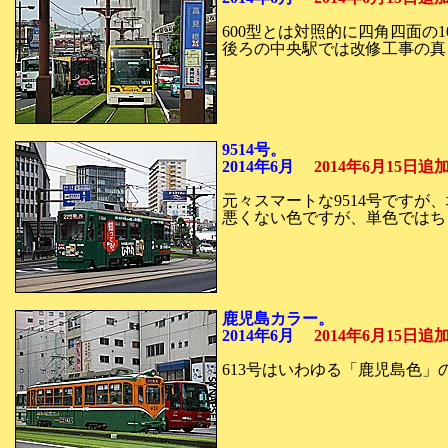
600型とは対照的に四角四面の
後ろの中央駅では改修工事の真
9514号。
2014年6月
2014年6月15日
元々スマートな9514号です
悪くない色ですが、単色ではち
鹿児島カラー。
2014年6月
2014年6月15日
613号はいわゆる「鹿児島色」