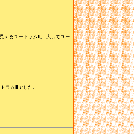
えるユートラムⅡ。 大してユー
ートラムⅢでした。