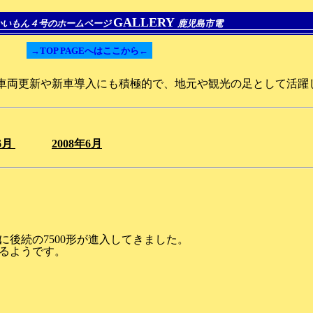
GALLERY
かいもん４号のホームページ
鹿児島市電
→TOP PAGEへはここから←
車両更新や新車導入にも積極的で、地元や観光の足として活躍
年6月
2008年6月
加
うに後続の7500形が進入してきました。
るようです。