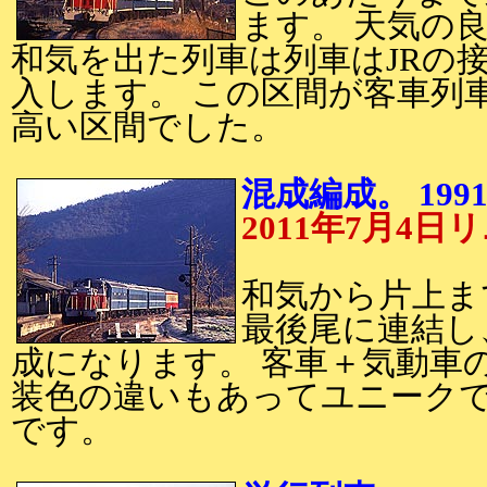
ます。 天気の
和気を出た列車は列車はJRの
入します。 この区間が客車列
高い区間でした。
混成編成。 199
2011年7月
和気から片上ま
最後尾に連結し
成になります。 客車＋気動車
装色の違いもあってユニークで
です。