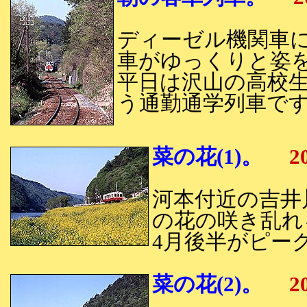
ディーゼル機関車
車がゆっくりと姿
平日は沢山の高校
う通勤通学列車で
菜の花(1)。
20
河本付近の吉井
の花の咲き乱れ
4月後半がピー
菜の花(2)。
20