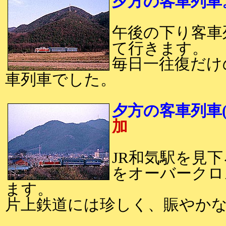
夕方の客車列車
午後の下り客車
て行きます。
毎日一往復だけ
車列車でした。
夕方の客車列車(
加
JR和気駅を見
をオーバークロ
ます。
片上鉄道には珍しく、賑やか