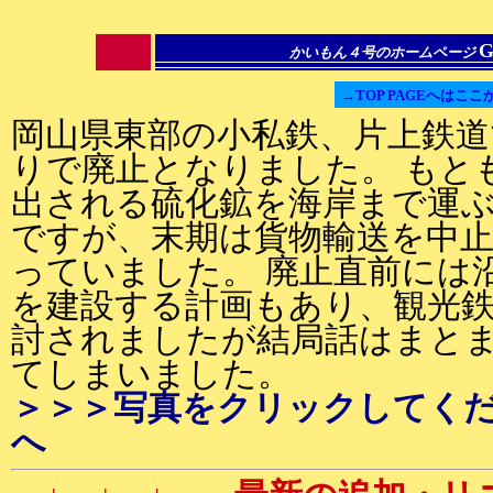
G
かいもん４号のホームページ
→TOP PAGEへはここ
岡山県東部の小私鉄、片上鉄道で
りで廃止となりました。 もと
出される硫化鉱を海岸まで運
ですが、末期は貨物輸送を中
っていました。 廃止直前には
を建設する計画もあり、観光
討されましたが結局話はまと
てしまいました。
＞＞＞写真をクリックしてく
へ