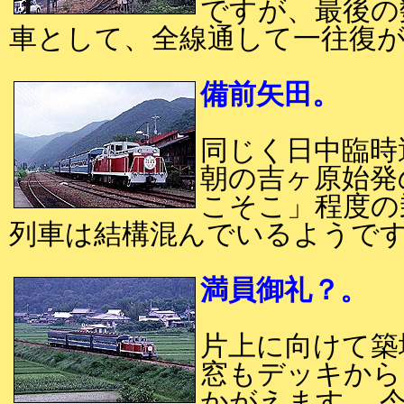
ですが、最後の
車として、全線通して一往復
備前矢田。
同じく日中臨時
朝の吉ヶ原始発
こそこ」程度の
列車は結構混んでいるようで
満員御礼？。
片上に向けて築
窓もデッキから
かがえます。 