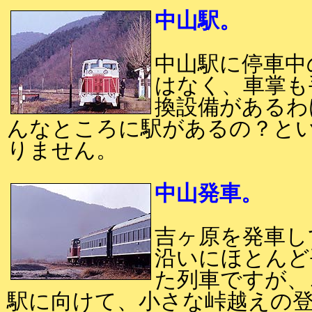
中山駅。
中山駅に停車中
はなく、車掌も
換設備があるわ
んなところに駅があるの？と
りません。
中山発車。
吉ヶ原を発車し
沿いにほとんど
た列車ですが、
駅に向けて、小さな峠越えの