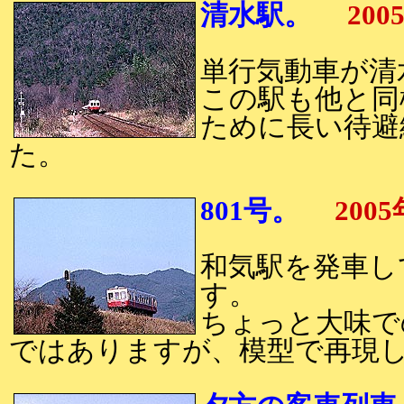
清水駅。
200
単行気動車が清
この駅も他と同
ために長い待避
た。
801号。
2005
和気駅を発車し
す。
ちょっと大味で
ではありますが、模型で再現