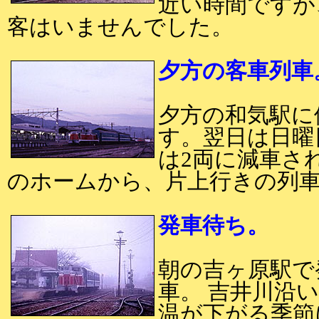
近い時間ですが
客はいませんでした。
夕方の客車列車
夕方の和気駅に
す。翌日は日曜
は2両に減車さ
のホームから、片上行きの列
発車待ち。
朝の吉ヶ原駅で
車。 吉井川沿
温が下がる季節