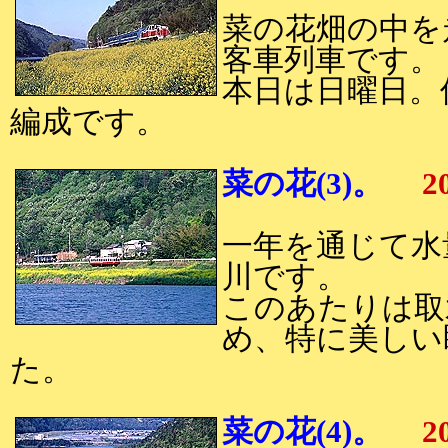
菜の花畑の中を
客車列車です。
本日は日曜日。
編成です。
菜の花(3)。
20
一年を通じて水
川です。
このあたりは取
め、特に美しい
た。
菜の花(4)。
20