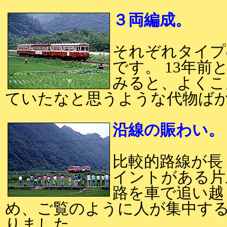
３両編成。
それぞれタイプ
です。 13年
みると、よくこ
ていたなと思うような代物ば
沿線の賑わい
比較的路線が長
イントがある片
路を車で追い越
め、ご覧のように人が集中す
りました。