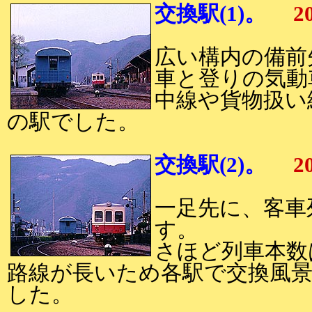
交換駅(1)。
20
広い構内の備前
車と登りの気動
中線や貨物扱い
の駅でした。
交換駅(2)。
20
一足先に、客車
す。
さほど列車本数
路線が長いため各駅で交換風
した。