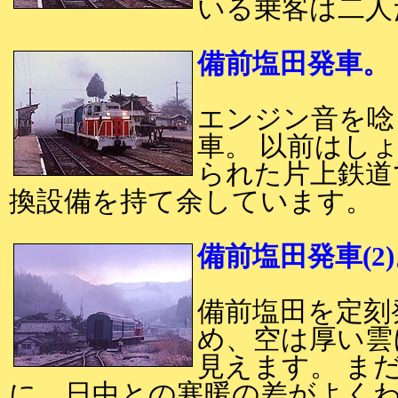
いる乗客は二人
備前塩田発車。
エンジン音を唸
車。 以前はし
られた片上鉄道
換設備を持て余しています。
備前塩田発車(2
備前塩田を定刻
め、空は厚い雲
見えます。 ま
に、日中との寒暖の差がよく