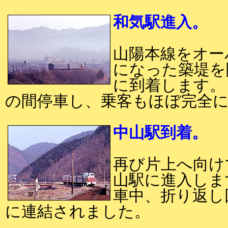
和気駅進入。
山陽本線をオー
になった築堤を
に到着します。
の間停車し、乗客もほぼ完全
中山駅到着。
再び片上へ向け
山駅に進入しま
車中、折り返し
に連結されました。