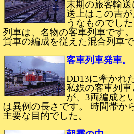
末期の旅客輸送
送上はこの吉が
うなものでした
列車は、名物の客車列車です。
貨車の編成を従えた混合列車
客車列車発車。
DD13に牽か
私鉄の客車列車
が、3両編成と
は異例の長さです。 時間帯か
主要な目的でした。