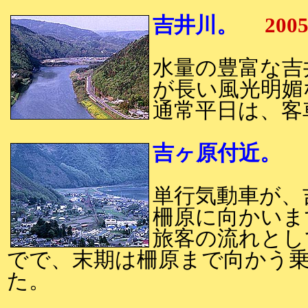
吉井川。
200
水量の豊富な吉
が長い風光明媚
通常平日は、客
吉ヶ原付近。
2
単行気動車が、
柵原に向かいま
旅客の流れとし
でで、末期は柵原まで向かう
た。