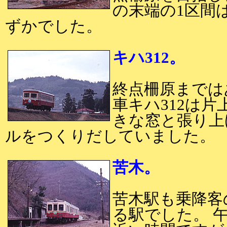
の末端の1区間
ずかでした。
キハ312。
終点柵原までは
車キハ312は
きな窓と張り上
ルをつくりだしていました。
苦木。
苦木駅も乗降客
る駅でした。 