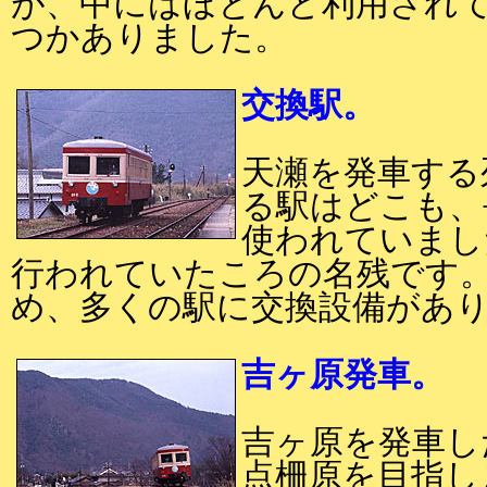
が、中にはほとんど利用され
つかありました。
交換駅。
天瀬を発車する
る駅はどこも、
使われていまし
行われていたころの名残です。
め、多くの駅に交換設備があ
吉ヶ原発車。
吉ヶ原を発車し
点柵原を目指し