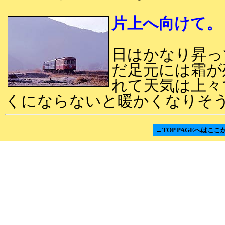
片上へ向けて
日はかなり昇っ
だ足元には霜が
れて天気は上々
くにならないと暖かくなりそ
→TOP PAGEへはここ