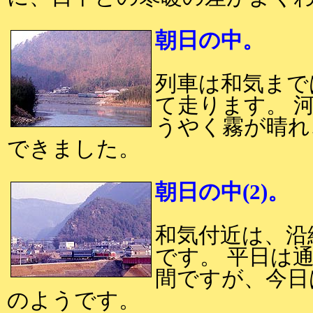
朝日の中。
列車は和気まで
て走ります。 
うやく霧が晴れ
できました。
朝日の中(2)。
和気付近は、沿
です。 平日は
間ですが、今日
のようです。