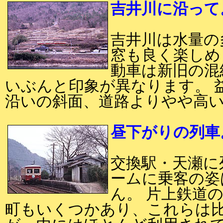
吉井川に沿って
吉井川は水量の
窓も良く楽しめ
動車は新旧の混
いぶんと印象が異なります。 
沿いの斜面、道路よりやや高
昼下がりの列車
交換駅・天瀬に
ームに乗客の姿
ん。 片上鉄道
町もいくつかあり、これらは