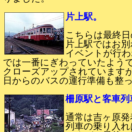
片上駅。
こちらは最終日
片上駅ではお別
イベントが行わ
では一番にぎわっていたようで
クローズアップされています
日からのバスの運行準備も整
柵原駅と客車列
通常は吉ヶ原発
列車の乗り入れ