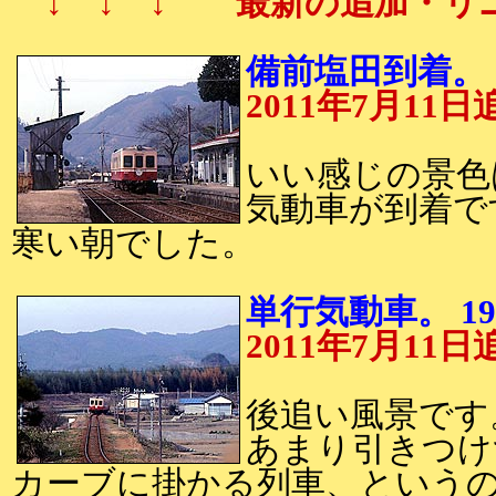
↓ ↓ ↓ 最新の追加・リ
備前塩田到着。 1
2011年7月1
いい感じの景色
気動車が到着で
寒い朝でした。
単行気動車。 19
2011年7月1
後追い風景です
あまり引きつけ
カーブに掛かる列車、という