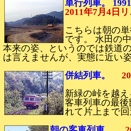
単行列車。 199
2011年7月
こちらは朝の単
です。 水田の
本来の姿、というのでは鉄道
は言えませんが、実態に近い
併結列車。
20
新緑の峠を越え
客車列車の最後
れて片上まで回
朝の客車列車。
20