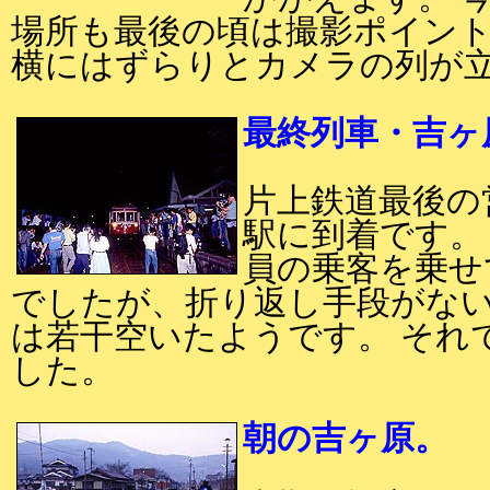
場所も最後の頃は撮影ポイン
横にはずらりとカメラの列が
最終列車・吉ヶ
片上鉄道最後の
駅に到着です。
員の乗客を乗せ
でしたが、折り返し手段がな
は若干空いたようです。 それ
した。
朝の吉ヶ原。