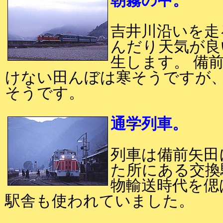
朝霧の中。
吉井川沿いを走
んだり天気が良
生します。 備
けない田んぼは寒そうですが
そうです。
通学列車。
列車は備前矢田
た所にある交換
物輸送時代を偲
駅舎も使われていました。