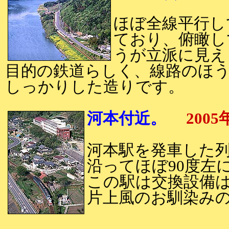
ほぼ全線平行し
ており、俯瞰し
うが立派に見え
目的の鉄道らしく、線路のほ
しっかりした造りです。
河本付近。
2005
河本駅を発車した
沿ってほぼ90度左
この駅は交換設備
片上風のお馴染み