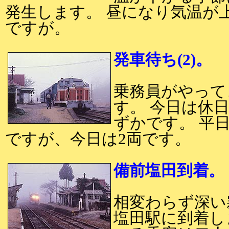
発生します。 昼になり気温が
ですが。
発車待ち(2)。
乗務員がやって
す。 今日は休
ずかです。 平
ですが、今日は2両です。
備前塩田到着。
相変わらず深い
塩田駅に到着し