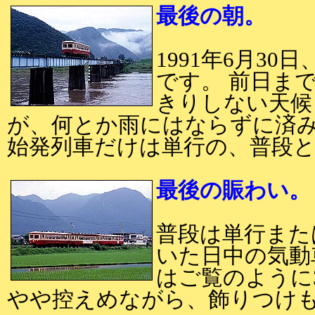
最後の朝。
1991年6月3
です。 前日ま
きりしない天候
が、何とか雨にはならずに済
始発列車だけは単行の、普段
最後の賑わい
普段は単行また
いた日中の気動
はご覧のように
やや控えめながら、飾りつけ