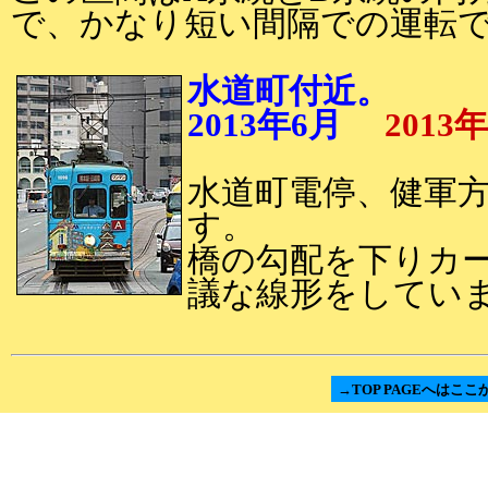
で、かなり短い間隔での運転
水道町付近。
2013年6月
2013
水道町電停、健軍
す。
橋の勾配を下りカ
議な線形をしてい
→TOP PAGEへはここ