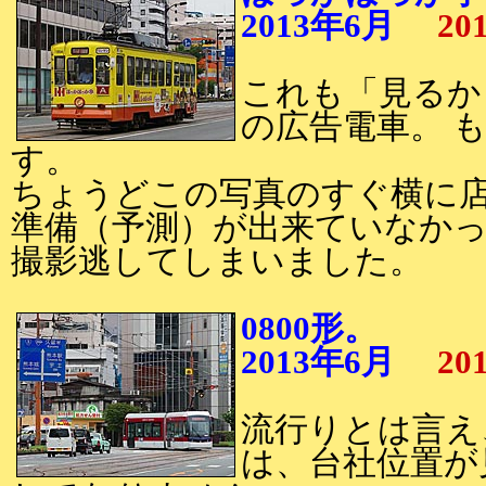
2013年6月
20
これも「見るか
の広告電車。 
す。
ちょうどこの写真のすぐ横に
準備（予測）が出来ていなか
撮影逃してしまいました。
0800形。
2013年6月
20
流行りとは言え
は、台社位置が