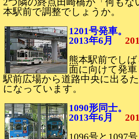
2つ隣の終点田崎橋が「何もな
本駅前で調整でしょうか。
1201号発車。
2013年6月
20
熊本駅前でしば
面に向けて発車
駅前広場から道路中央に出る
になっています。
1090形同士。
2013年6月
20
1096号と10