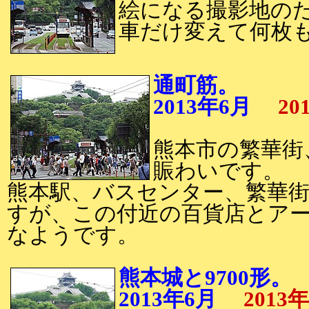
絵になる撮影地の
車だけ変えて何枚
通町筋。
2013年6月
20
熊本市の繁華街
賑わいです。
熊本駅、バスセンター、繁華
すが、この付近の百貨店とア
なようです。
熊本城と9700形。
2013年6月
2013