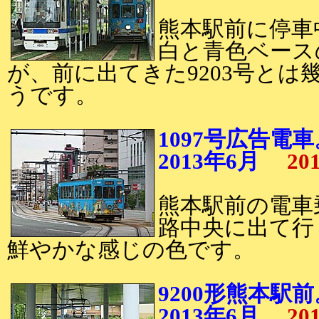
熊本駅前に停車中
白と青色ベース
が、前に出てきた9203号とは
うです。
1097号広告電車
2013年6月
20
熊本駅前の電車
路中央に出て行く
鮮やかな感じの色です。
9200形熊本駅前
2013年6月
20