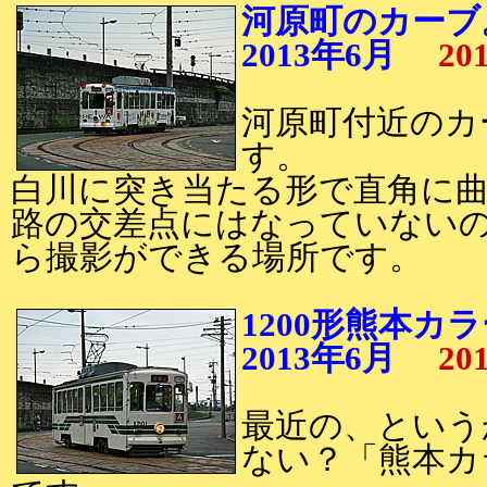
河原町のカーブ
2013年6月
20
河原町付近のカー
す。
白川に突き当たる形で直角に曲
路の交差点にはなっていない
ら撮影ができる場所です。
1200形熊本カ
2013年6月
20
最近の、という
ない？「熊本カラ