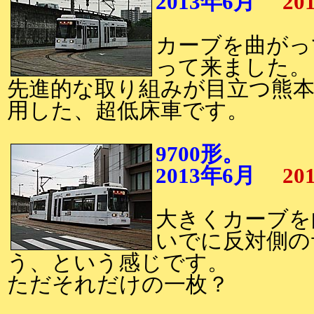
2013年6月
20
カーブを曲がっ
って来ました。
先進的な取り組みが目立つ熊
用した、超低床車です。
9700形。
2013年6月
20
大きくカーブを
いでに反対側の
う、という感じです。
ただそれだけの一枚？