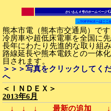
G
かいもん４号のホームページ
→TOP PAGEへはここ
熊本市電（熊本市交通局）です
冷房車や超低床電車を全国に
長年にわたり先進的な取り組
路線延長や熊本電鉄との一体
目されます。
＞＞＞写真をクリックしてく
へ
＜ＩＮＤＥＸ＞
2013年6月
↓ ↓ ↓ 最新の追加 ↓ 