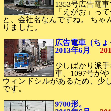
1353号広告電
「えがお」って
と、会社名なんですね。 ちゃ
りました。
広告電車（ちょ
2013年6月
20
少しばかり派手
車、1097号が
ウィンドシルがあるため、少
です。
9700形。