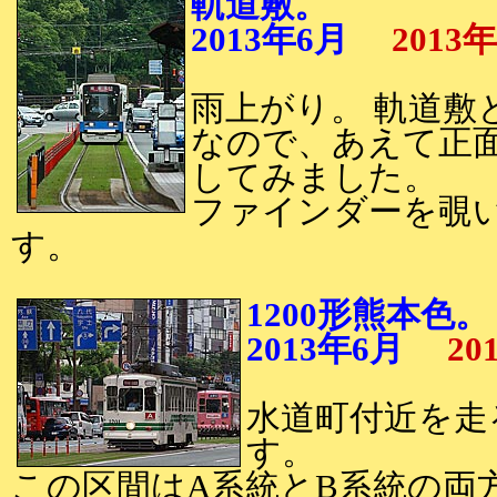
軌道敷。
2013年6月
2013
雨上がり。 軌道敷
なので、あえて正
してみました。
ファインダーを覗
す。
1200形熊本色。
2013年6月
20
水道町付近を走る
す。
この区間はA系統とB系統の両