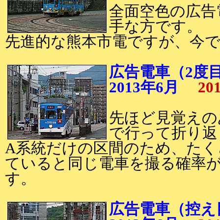
全面空色の広告
手な方です。
先進的な熊本市電ですが、今でも
広告電車（2度
2013年6月
20
先ほど見覚えのあ
で行って折り返
A系統だけの区間のため、たく
ていると同じ電車を撮る確率
す。
広告電車（控え