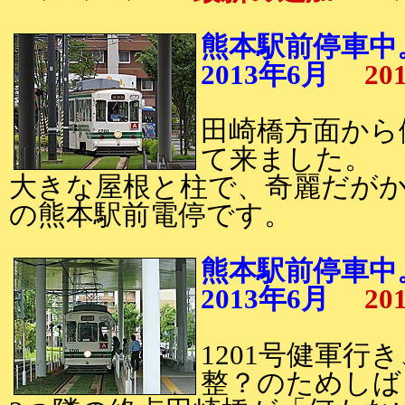
熊本駅前停車中
2013年6月
20
田崎橋方面から
て来ました。
大きな屋根と柱で、奇麗だが
の熊本駅前電停です。
熊本駅前停車中
2013年6月
20
1201号健軍行
整？のためしば