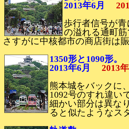
2013年6月
20
歩行者信号が青
の溢れる通町筋
さすがに中核都市の商店街は
1350形と1090形。
2013年6月
2013
熊本城をバックに、
1092号のすれ違い
細かい部分は異な
ると似たようなス