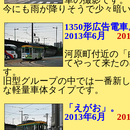
車の撮影です。
今にも雨が降りそうで少々暗
1350形広告電車
2013年6月
20
河原町付近の「
てやって来たのは
す。
旧型グループの中では一番新
な軽量車体タイプです。
「えがお」。
2013年6月
20