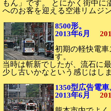
もん」です。 とにかく街中に
へのお客を迎える空港リムジ
8500形。
2013年6月
20
初期の軽快電車ス
す。
当時は斬新でしたが、流石に
少し古いかなという感じはし
1350型広告電車
2013年6月
20
熊本市内でよく