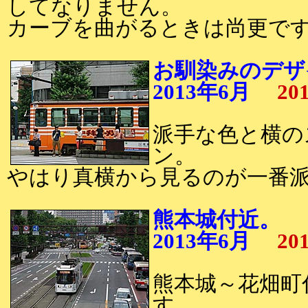
してなりません。
カーブを曲がるときは尚更で
お馴染みのデザ
2013年6月
20
派手な色と横の
ン。
やはり真横から見るのが一番
熊本城付近。
2013年6月
20
熊本城～花畑町付
す。