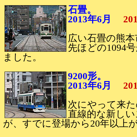
石畳。
2013年6月
20
広い石畳の熊本
先ほどの109
ました。
9200形。
2013年6月
20
次にやって来たの
直線的な新しい
が、すでに登場から20年以上