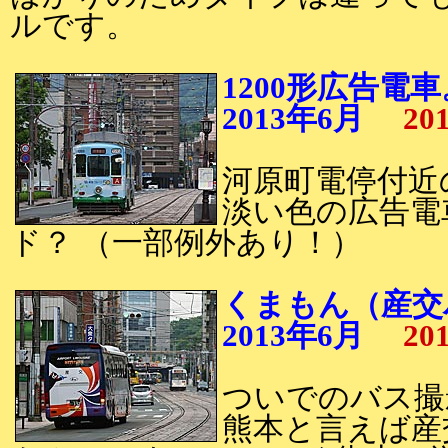
ルです。
1200形広告電車
2013年6月
20
河原町電停付近の
淡い色の広告電
ド？ （一部例外あり！）
くまもん（産交
2013年6月
20
ついでのバス撮
熊本と言えば産