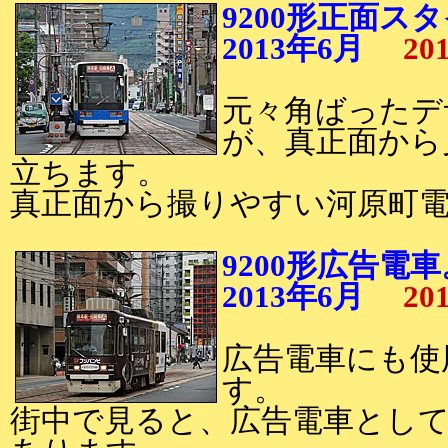
9200形正面ス
2013年6月
20
元々角ばったデザ
が、真正面から
立ちます。
真正面から撮りやすい河原町
9200形広告電車
2013年6月
20
広告電車にも使
す。
街中で見ると、広告電車とし