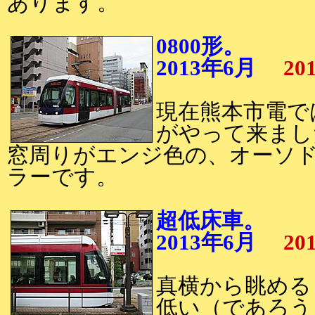
あります。
0800形。
2013年6月
20
現在熊本市電では
がやって来まし
窓周りがエンジ色の、オーソ
ラーです。
超低床車。
2013年6月
20
真横から眺める
低い（であろう