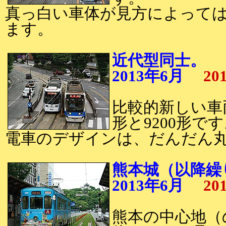
真っ白い車体が見方によって
ます。
近代型同士。
2013年6月
20
比較的新しい車両
形と9200形で
電車のデザインは、だんだん
熊本城（以降繰
2013年6月
20
熊本の中心地（