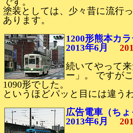
です。
塗装としては、少々昔に流行
あります。
1200形熊本カラ
2013年6月
20
続いてやって来
ー」。 ですが
1090形でした。
というほどパッと目には違う
広告電車（ちょ
2013年6月
20