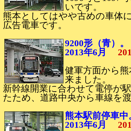
いです。
熊本としてはやや古めの車体
広告電車です。
9200形（青）。
2013年6月
20
健軍方面から熊
来ました。
新幹線開業に合わせて電停が
たため、道路中央から車線を
熊本駅前停車中
2013年6月
20