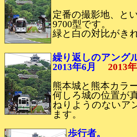
定番の撮影地、と
9700型です。
緑と白の対比がき
繰り返しのアング
2013年6月
2013
熊本城と熊本カラ
何しろ城の位置が
ねりようのないア
ます。
歩行者。