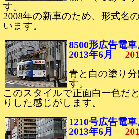
す。
2008年の新車のため、形式名
います。
8500形広告電車
2013年6月
20
青と白の塗り分け
す。
このスタイルで正面白一色だ
りした感じがします。
1210号広告電車
2013年6月
20