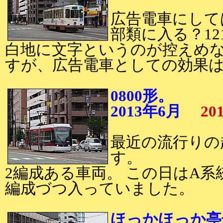
広告電車にして
部類に入る？12
白地に文字というのが控えめな
すが、広告電車としての効果
0800形。
2013年6月
20
最近の流行りの超
す。
2編成ある車両。 この日はA系
編成づつ入っていました。
ほっかほっか亭