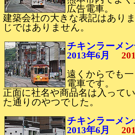
広告電車。
建築会社の大きな表記はあり
じではありません。
チキンラーメン
2013年6月
20
遠くからでも一
電車です。
正面に社名や商品名は入って
た通りのやつでした。
チキンラーメン
2013年6月
20