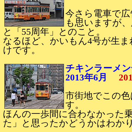
今さら電車で広
も思いますが、
と「55周年」とのこと。
なるほど、かいもん4号が生ま
けです。
チキンラーメン
2013年6月
20
市街地でこの色
す。
ほんの一歩間に合わなかった
た」と思ったかどうかはわか