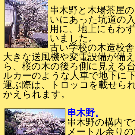
串木野と木場茶屋の
いにあった坑道の入
用に、地上にもわ
いました。
古い学校の木造校舎
大きな送風機や変電設備が備え
ら、桜の木の後ろ側に見える
ルカーのような人車で地下に下
運ぶ際は、トロッコを載せら
かえられます。
串木野。
串木野の構内です
メートル余りの