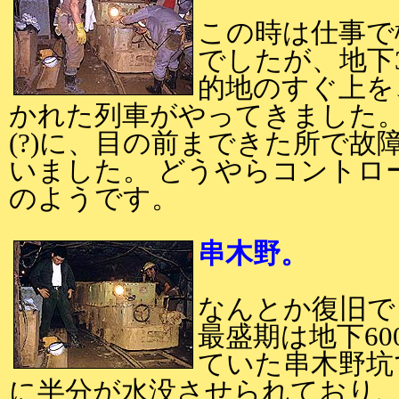
この時は仕事で
でしたが、地下
的地のすぐ上を
かれた列車がやってきました。
(?)に、目の前まできた所で
いました。 どうやらコントロ
のようです。
串木野。
なんとか復旧で
最盛期は地下6
ていた串木野坑
に半分が水没させられており、