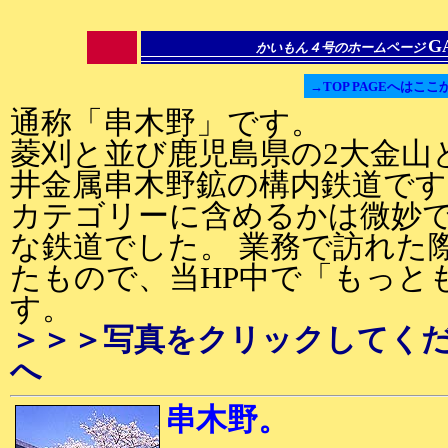
G
かいもん４号のホームページ
→TOP PAGEへはここ
通称「串木野」です。
菱刈と並び鹿児島県の2大金山
井金属串木野鉱の構内鉄道です
カテゴリーに含めるかは微妙
な鉄道でした。 業務で訪れた
たもので、当HP中で「もっと
す。
＞＞＞写真をクリックしてく
へ
串木野。