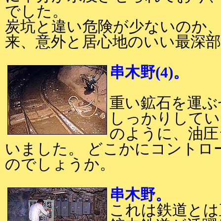
でした。
炭坑と違い危険が少ないのか
来、意外と居心地のいい最深
串木野(4)。
重い鉱石を運ぶ
しっかりしてい
のように、油圧
いました。 どこかにコントロ
のでしょうか。
串木野。
これは鉄道とは