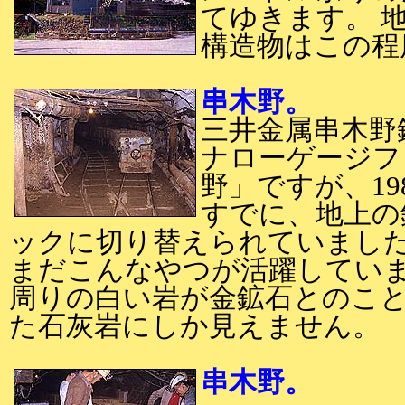
てゆきます。 
構造物はこの程
串木野。
三井金属串木野
ナローゲージフ
野」ですが、19
すでに、地上の
ックに切り替えられていました
まだこんなやつが活躍してい
周りの白い岩が金鉱石とのこ
た石灰岩にしか見えません。
串木野。