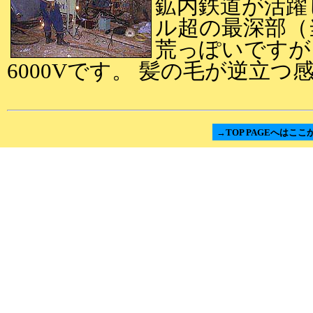
鉱内鉄道が活躍
ル超の最深部（
荒っぽいですが
6000Vです。 髪の毛が逆立つ
→TOP PAGEへはここ