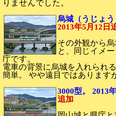
りませんでした。
烏城（うじょう
2013年5月12日
その外観から烏
と、同じイメー
庁です。
電車の背景に烏城を入れられ
簡単。 やや遠目ではあります
3000型。 20
追加
岡山城と県庁と3