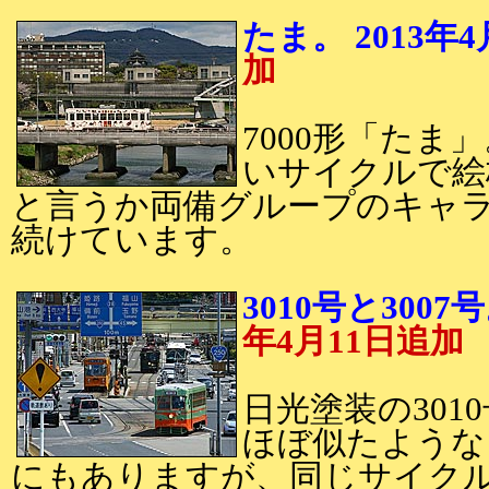
たま。 201
加
7000形「たま
いサイクルで絵
と言うか両備グループのキャ
続けています。
3010号と300
年4月11日追加
日光塗装の301
ほぼ似たような
にもありますが、同じサイク