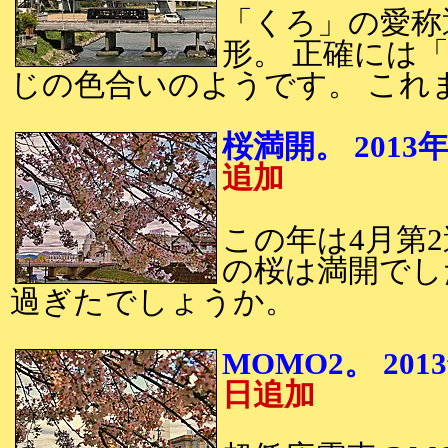
「くろ」の愛称通
形。 正確には
じの色合いのようです。 これ
桜満開。 20
追加
この年は4月第
の桜は満開でし
過ぎたでしょうか。
MOMO2。 2
日追加