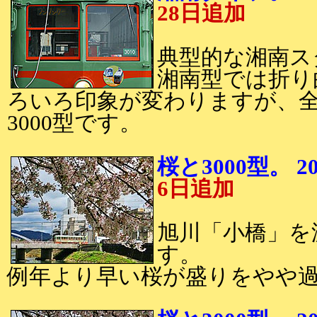
28日追加
典型的な湘南ス
湘南型では折り
ろいろ印象が変わりますが、
3000型です。
桜と3000型。
6日追加
旭川「小橋」を渡
す。
例年より早い桜が盛りをやや