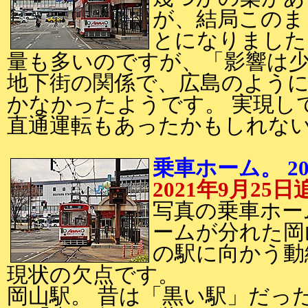
が、結局このま
とになりました
量も多いのですが、「影響は
地下街の関係で、広島のように
かなかったようです。 実現し
直通運転もあったかもしれな
乗車ホーム。 20
2021年9月25日
写真の乗車ホー
ームが分れた岡
の駅に向かう動
現状の欠点です。
岡山駅。 昔は「黒い駅」だっ