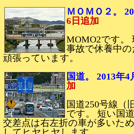
ＭＯＭＯ２。 
6日追加
MOMO2です。
事故で休養中の
頑張っています。
国道。 201
加
国道250号線（
です。 短い国
交差点は右左折の車が多いた
してヒヤヒヤします。