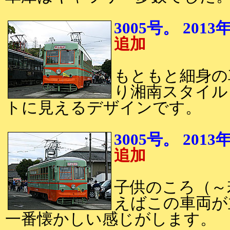
3005号。 20
追加
もともと細身の
り湘南スタイル
トに見えるデザインです。
3005号。 20
追加
子供のころ（～
えばこの車両が
一番懐かしい感じがします。