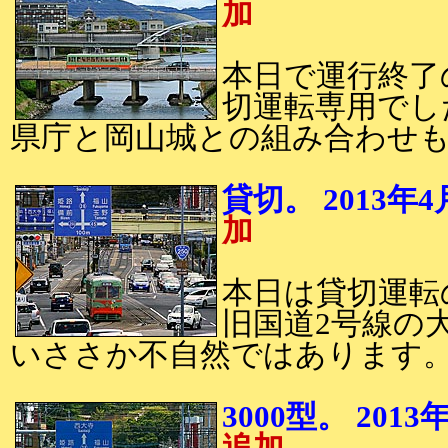
加
本日で運行終了の
切運転専用でし
県庁と岡山城との組み合わせ
貸切。 201
加
本日は貸切運転の
旧国道2号線の
いささか不自然ではあります
3000型。 20