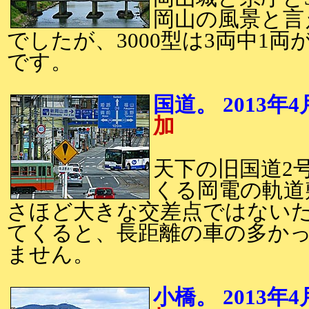
岡山の風景と言
でしたが、3000型は3両中1両
です。
国道。 201
加
天下の旧国道2
くる岡電の軌道
さほど大きな交差点ではない
てくると、長距離の車の多か
ません。
小橋。 201