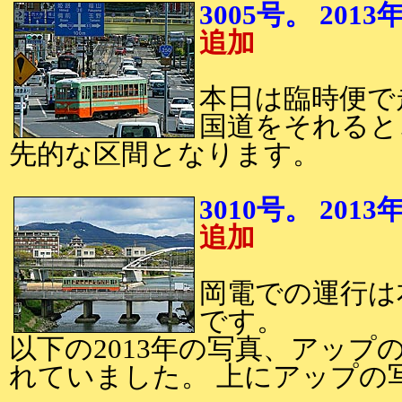
3005号。 20
追加
本日は臨時便で走
国道をそれると
先的な区間となります。
3010号。 20
追加
岡電での運行は本
です。
以下の2013年の写真、アップ
れていました。 上にアップの