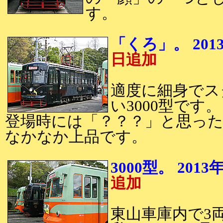
す。
「くろ」。 2
日追加
適度に細身でス
い3000型です。
登場時には「？？？」と思っ
なかなか上品です。
3000型。 20
追加
東山車庫内で3両