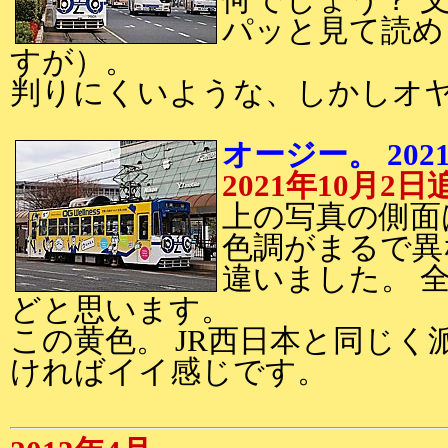
何でしょう？ 
パッと見て読め
すが）。
判りにくいような、しかしオ
オージー。 202
2021年10月2日
上の写真の側面
色調がまるで異
違いました。 
どと思います。
この黄色。 JR西日本と同じ
ければイイ感じです。