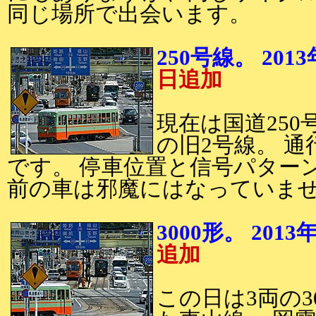
同じ場所で出会います。
250号線。 2
日追加
現在は国道25
の旧2号線。 
です。 停車位置と信号パター
前の車は邪魔にはなっていま
3000形。 20
追加
この日は3両の3