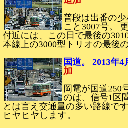
追加
普段は出番の少な
こと3007号。
付近には、この日で最後の301
本線上の3000型トリオの最後
国道。 201
加
岡電が国道250
のは、信号1区
とは言え交通量の多い路線です
ヒヤヒヤします。