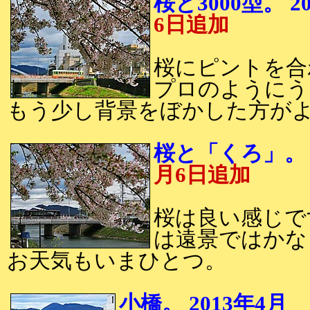
桜と3000型。
6日追加
桜にピントを合
プロのようにう
もう少し背景をぼかした方が
桜と「くろ」。
月6日追加
桜は良い感じで
は遠景ではかな
お天気もいまひとつ。
小橋。 2013年