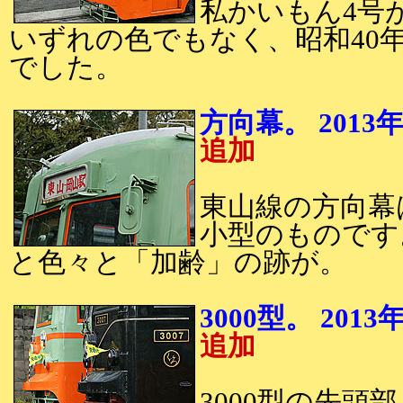
私かいもん4号
いずれの色でもなく、昭和40
でした。
方向幕。 20
追加
東山線の方向幕
小型のものです
と色々と「加齢」の跡が。
3000型。 20
追加
3000型の先頭部