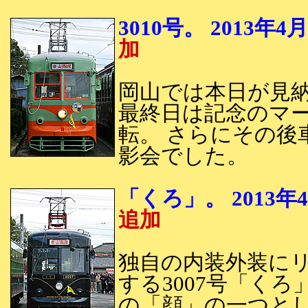
3010号。 2013
加
岡山では本日が見納
最終日は記念のマ
転。 さらにその後
影会でした。
「くろ」。 201
追加
独自の内装外装に
する3007号「くろ
の「顔」の一つと