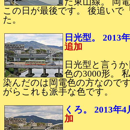
た東山線。 岡
この日が最後です。 後追いで
た。
日光型。 20
追加
日光型と言うか
色の3000形。
染んだのは岡電色の方なので
がらこれも派手な色です。
くろ。 201
加