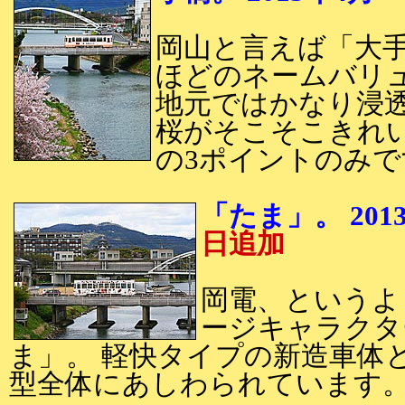
岡山と言えば「大手
ほどのネームバリ
地元ではかなり浸
桜がそこそこきれ
の3ポイントのみで
「たま」。 2
日追加
岡電、というよ
ージキャラクタ
ま」。 軽快タイプの新造車体と
型全体にあしわられています