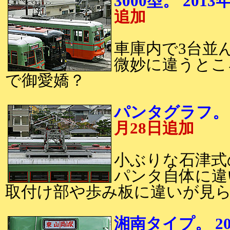
3000型。 20
追加
車庫内で3台並ん
微妙に違うとこ
で御愛嬌？
パンタグラフ。
月28日追加
小ぶりな石津式
パンタ自体に違
取付け部や歩み板に違いが見
湘南タイプ。 