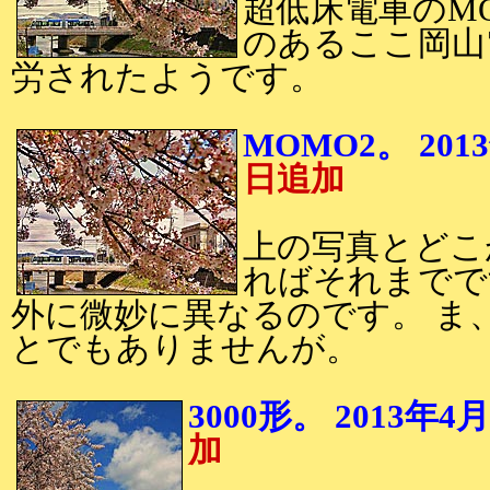
超低床電車のMO
のあるここ岡山
労されたようです。
MOMO2。 2
日追加
上の写真とどこ
ればそれまでで
外に微妙に異なるのです。 ま
とでもありませんが。
3000形。 2013
加