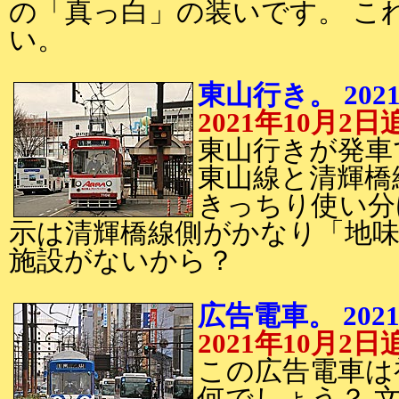
の「真っ白」の装いです。 こ
い。
東山行き。 202
2021年10月2日
東山行きが発車
東山線と清輝橋
きっちり使い分
示は清輝橋線側がかなり「地味
施設がないから？
広告電車。 202
2021年10月2日
この広告電車は