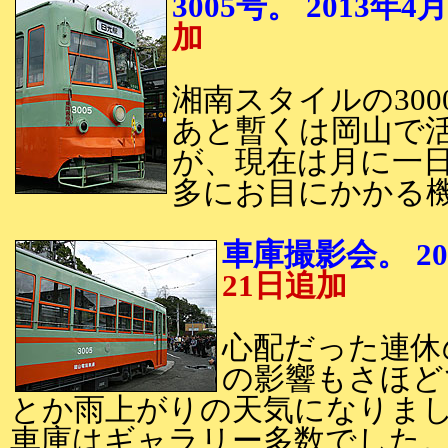
3005号。 2013
加
湘南スタイルの3000
あと暫くは岡山で
が、現在は月に一
多にお目にかかる
車庫撮影会。 
21日追加
心配だった連休
の影響もさほど
とか雨上がりの天気になりまし
車庫はギャラリー多数でした