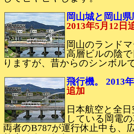
岡山城と岡山県
2013年5月12日
岡山のランドマ
高層ビルの陰で
りますが、昔からのシンボル
飛行機。 20
追加
日本航空と全日
している岡電の
両者のB787が運行休止中も