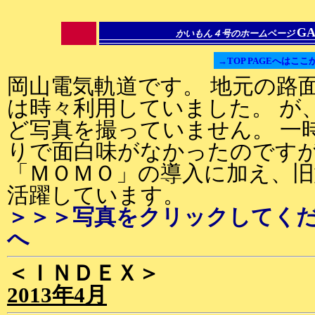
GA
かいもん４号のホームページ
→TOP PAGEへはここ
岡山電気軌道です。 地元の路
は時々利用していました。 が
ど写真を撮っていません。 一
りで面白味がなかったのです
「ＭＯＭＯ」の導入に加え、
活躍しています。
＞＞＞写真をクリックしてく
へ
＜ＩＮＤＥＸ＞
2013年4月