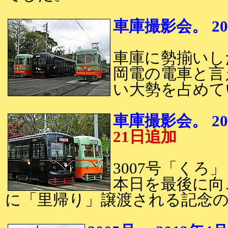
車庫撮影会。 20
車庫に勢揃いした
岡電の電車と言
い大勢を占めて
車庫撮影会。 
21日追加
3007号「くろ」
本日を最後に向こ
に「里帰り」譲渡される記念