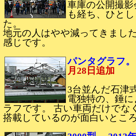
車庫の公開撮影
も経ち、ひとし
た。
地元の人はやや減ってきまし
感じです。
パンタグラフ。
月28日追加
3台並んだ石津
電独特の、錘に
ラフです。 古い車両だけでな
搭載しているのが面白いとこ