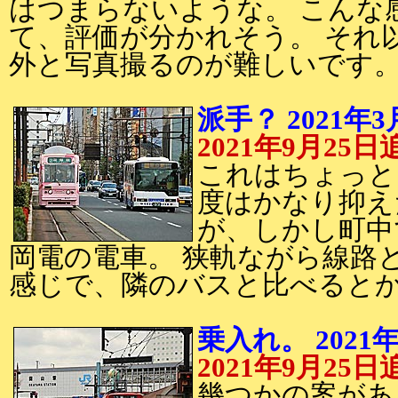
はつまらないような。 こんな
て、評価が分かれそう。 それ
外と写真撮るのが難しいです
派手？ 2021年3
2021年9月25日
これはちょっと
度はかなり抑え
が、しかし町中
岡電の電車。 狭軌ながら線路
感じで、隣のバスと比べると
乗入れ。 2021
2021年9月25日
幾つかの案があ