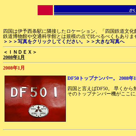
か
四国は伊予西条駅に隣接したロケーション、「四国鉄道文化
鉄道博物館や交通科学館とは規模の点で比べるべくもありませ
＞＞＞写真をクリックしてください。＞＞大きな写真へ
＜ＩＮＤＥＸ＞
2008年1月
2008年1月
DF50トップナンバー。 2008年
四国と言えばDF50。 早くか
そのトップナンバー機がここに