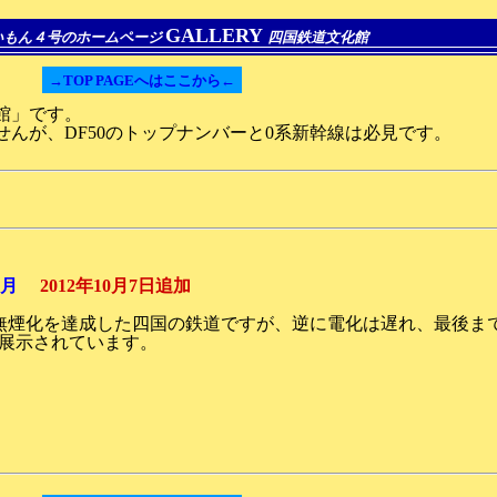
GALLERY
いもん４号のホームページ
四国鉄道文化館
→TOP PAGEへはここから←
館」です。
んが、DF50のトップナンバーと0系新幹線は必見です。
1月
2012年10月7日追加
ら無煙化を達成した四国の鉄道ですが、逆に電化は遅れ、最後まで
展示されています。