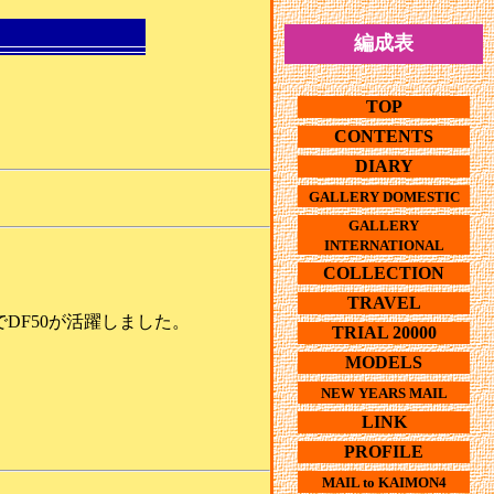
編成表
TOP
CONTENTS
DIARY
GALLERY DOMESTIC
GALLERY
INTERNATIONAL
COLLECTION
TRAVEL
DF50が活躍しました。
TRIAL 20000
MODELS
NEW YEARS MAIL
LINK
PROFILE
MAIL to KAIMON4