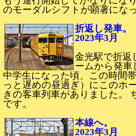
もう運行開始してかなりにな
のモーダルシフトが顕著にな
折返し発車。
2023年3月
2
金光駅で折返
ームから発車
中学生になった頃、この時間
っと遅めの昼過ぎ）にこのホ
きの客車列車がありました。 
です。
本線へ。
2023年3月
2