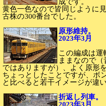
成です。
黄色一色なので皆同じように
古株の300番台でした。
原形維持。
2023年3月
2
この編成は運
ままなので（
ではありますが）、よく原形
ちょっとしたことですが、ボ
と比べると若干イメージが違
折返し列車。
2023年3月
2