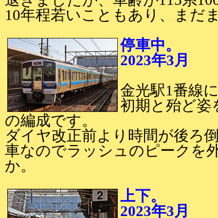
退きましたが、車齢が115系100
10年程若いこともあり、まだ
停車中。
2023年3月
2
金光駅1番線に
初期と殆ど姿
の編成です。
ダイヤ改正前より時間が後ろ倒
車なのでラッシュのピークを
か。
上下。
2023年3月
2