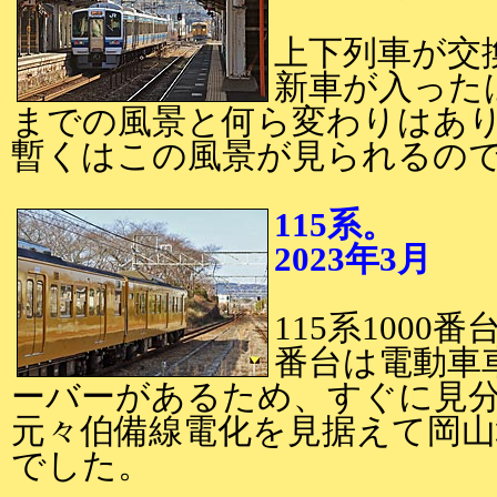
上下列車が交
新車が入った
までの風景と何ら変わりはあ
暫くはこの風景が見られるの
115系。
2023年3月
2
115系1000
番台は電動車
ーバーがあるため、すぐに見
元々伯備線電化を見据えて岡
でした。