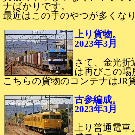
ナばかりです。
最近はこの手のやつが多くな
上り貨物。
2023年3月
2
さて、金光折
は再びこの場
こちらの貨物のコンテナはJR
古参編成。
2023年3月
2
上り普通電車。