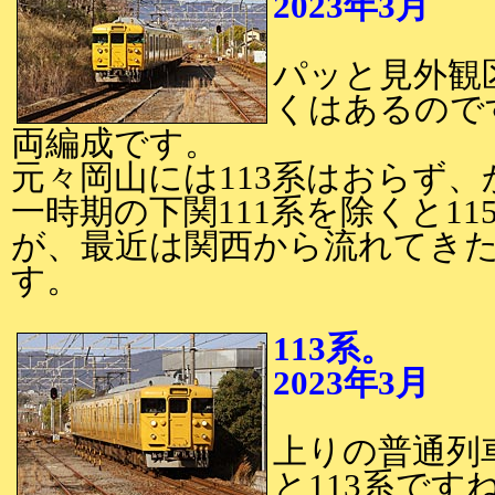
2023年3月
2
パッと見外観
くはあるのです
両編成です。
元々岡山には113系はおらず
一時期の下関111系を除くと1
が、最近は関西から流れてきた
す。
113系。
2023年3月
2
上りの普通列
と113系です