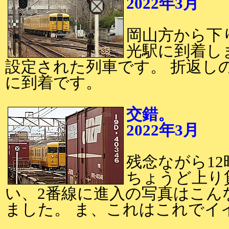
2022年3月
2
岡山方から下
光駅に到着しま
設定された列車です。 折返し
に到着です。
交錯。
2022年3月
2
残念ながら12
ちょうど上り
い、2番線に進入の写真はこん
ました。 ま、これはこれでイ