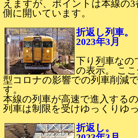
えますが、ポイントは本線の3
側に開いています。
折返し列車。
2023年3月
2
下り列車なの
の表示。 こ
型コロナの影響での列車削減
す。
本線の列車が高速で進入するの
列車は制限を受けゆっくりゆ
折返し。
2023年3月
2