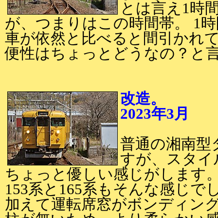
とは言え1時
が、つまりはこの時間帯。 1
車が依然と比べると間引かれ
便性はちょっとどうなの？と
改造。
2023年3月
2
普通の湘南型
すが、スタイ
ちょっと優しい感じがします
153系と165系もそんな感じで
加えて運転席窓がボンディン