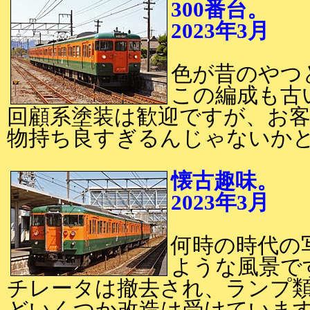
300番台。
2023年3月
2
色が昔のやつ
この編成も古い
回顧系塗装は歓迎ですが、お
物持ち良すぎるんじゃないか
懐古趣味。
2023年3月
2
何時の時代の
ような風景で
チレータは撤去され、ランプ類