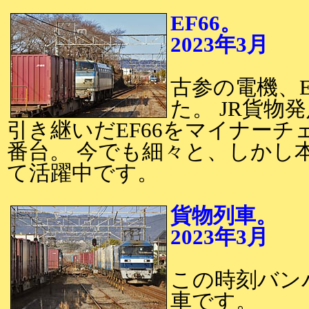
EF66。
2023年3月
2
古参の電機、E
た。 JR貨物
引き継いだEF66をマイナーチ
番台。 今でも細々と、しかし
て活躍中です。
貨物列車。
2023年3月
2
この時刻バン
車です。