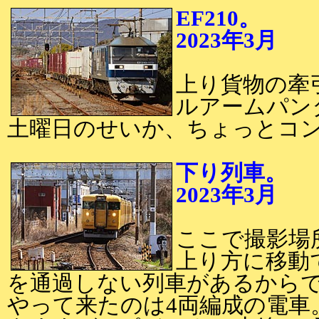
EF210。
2023年3月
2
上り貨物の牽引
ルアームパン
土曜日のせいか、ちょっとコ
下り列車。
2023年3月
2
ここで撮影場
上り方に移動
を通過しない列車があるから
やって来たのは4両編成の電車