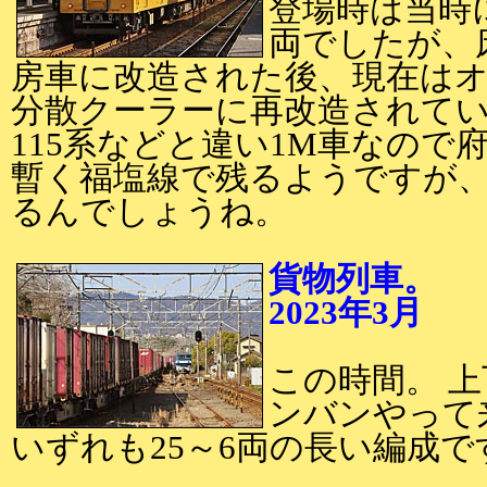
登場時は当時
両でしたが、
房車に改造された後、現在は
分散クーラーに再改造されて
115系などと違い1M車なので
暫く福塩線で残るようですが、
るんでしょうね。
貨物列車。
2023年3月
2
この時間。 
ンバンやって
いずれも25～6両の長い編成で