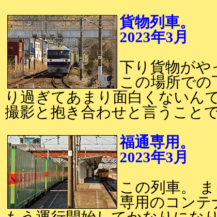
貨物列車。
2023年3月
2
下り貨物がや
この場所での
り過ぎてあまり面白くないん
撮影と抱き合わせと言うこと
福通専用。
2023年3月
2
この列車。 
専用のコンテ