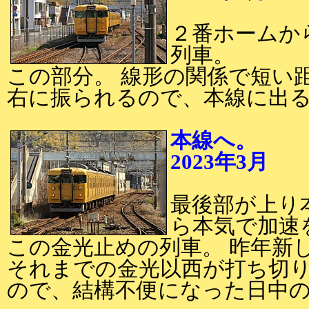
２番ホームか
列車。
この部分。 線形の関係で短い
右に振られるので、本線に出
本線へ。
2023年3月
2
最後部が上り
ら本気で加速
この金光止めの列車。 昨年新
それまでの金光以西が打ち切
ので、結構不便になった日中