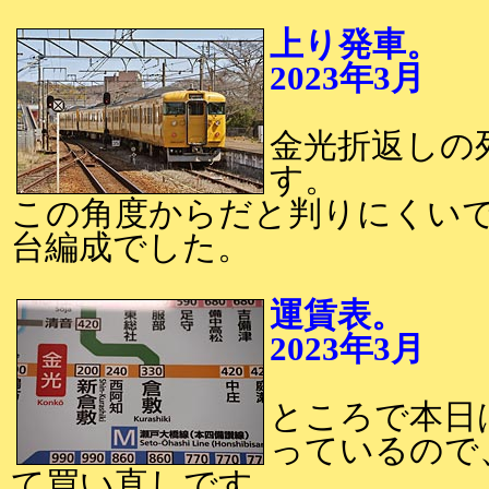
上り発車。
2023年3月
2
金光折返しの
す。
この角度からだと判りにくいです
台編成でした。
運賃表。
2023年3月
2
ところで本日
っているので
て買い直しです。