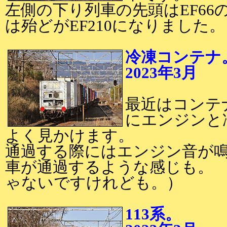
左側の下り列車の先頭はEF66
は殆どがEF210になりました。
冷凍コンテナ
2023年3月
2
最近はコンテ
にエンジンと
よく見かけます。
通過する際にはエンジン音が
車が通過するような感じも。 
ゃないですけれども。）
113系。