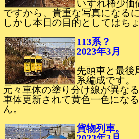
いずれ稀少価
ですから、貴重な写真になる
しかし本日の目的としてはち
113系？
2023年3月
2
先頭車と最後尾
系編成です。
元々車体の塗り分け線が異なる1
車体更新されて黄色一色にな
ん。
貨物列車。
2023年3月
2