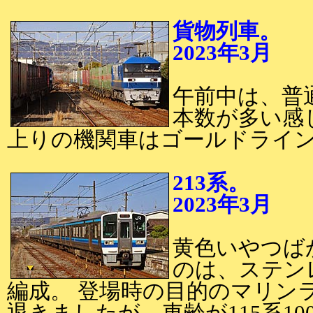
貨物列車。
2023年3月
2
午前中は、普
本数が多い感
上りの機関車はゴールドライン
213系。
2023年3月
2
黄色いやつば
のは、ステンレ
編成。 登場時の目的のマリン