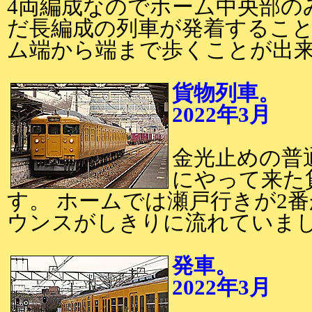
4両編成なのでホーム中央部の
だ長編成の列車が発着するこ
ム端から端まで歩くことが出
貨物列車。
2022年3月
2
金光止めの普
にやって来た
す。 ホームでは瀬戸行きが2
ウンスがしきりに流れていま
発車。
2022年3月
2