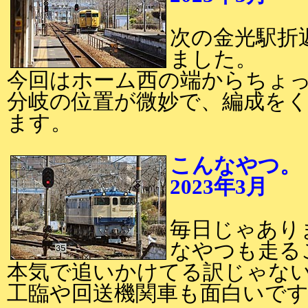
次の金光駅折
ました。
今回はホーム西の端からちょ
分岐の位置が微妙で、編成を
ます。
こんなやつ。
2023年3月
2
毎日じゃあり
なやつも走る
本気で追いかけてる訳じゃな
工臨や回送機関車も面白いで