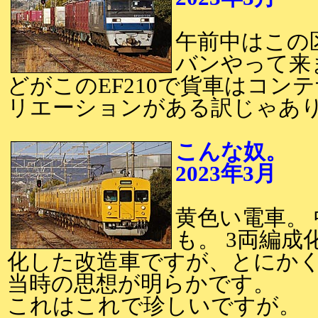
午前中はこの
バンやって来
どがこのEF210で貨車はコン
リエーションがある訳じゃあ
こんな奴。
2023年3月
2
黄色い電車。
も。 3両編
化した改造車ですが、とにか
当時の思想が明らかです。
これはこれで珍しいですが。