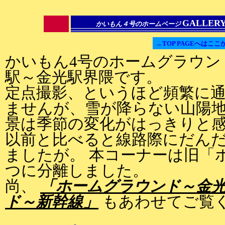
GALLER
かいもん４号のホームページ
→TOP PAGEへはここ
かいもん4号のホームグラウン
駅～金光駅界隈です。
定点撮影、というほど頻繁に
ませんが、雪が降らない山陽
景は季節の変化がはっきりと
以前と比べると線路際にだん
ましたが。 本コーナーは旧「
つに分離しました。
尚、
「ホームグラウンド～金
ド～新幹線」
もあわせてご覧