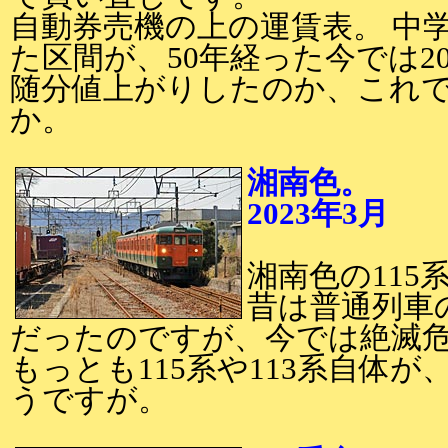
自動券売機の上の運賃表。 中
た区間が、50年経った今では2
随分値上がりしたのか、これ
か。
湘南色。
2023年3月
2
湘南色の11
昔は普通列車
だったのですが、今では絶滅
もっとも115系や113系自体
うですが。