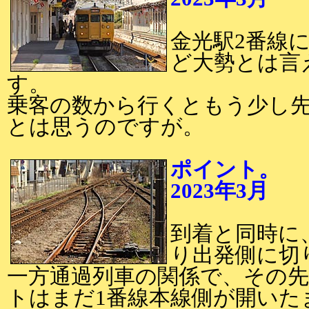
金光駅2番線
ど大勢とは言
す。
乗客の数から行くともう少し
とは思うのですが。
ポイント。
2023年3月
2
到着と同時に
り出発側に切
一方通過列車の関係で、その先
トはまだ1番線本線側が開いた