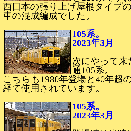
西日本の張り上げ屋根タイプ
車の混成編成でした。
105系。
2023年3月
2
次にやって来
通105系。
こちらも1980年登場と40年
経て使用されています。
105系。
2023年3月
2