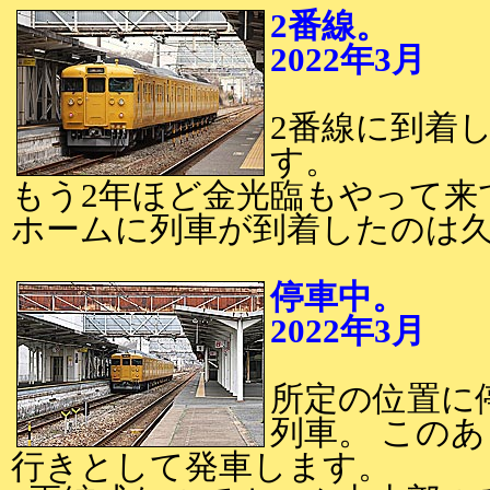
2番線。
2022年3月
2
2番線に到着
す。
もう2年ほど金光臨もやって来
ホームに列車が到着したのは
停車中。
2022年3月
2
所定の位置に
列車。 この
行きとして発車します。