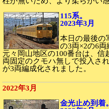
柱が無いため、より柔らかい
115系。
2023年3月
2
本日の最後の写
の3両×2の6
元々岡山地区の100番台は、信
両固定のクモハ無しで投入さ
が3両編成化されました。
2022年3月
金光止め到着