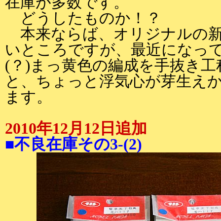
在庫が多数です。
どうしたものか！？
本来ならば、オリジナルの新
いところですが、最近になっ
(？)まっ黄色の編成を手抜き
と、ちょっと浮気心が芽生え
ます。
2010年12月12日追加
■不良在庫その3-(2)