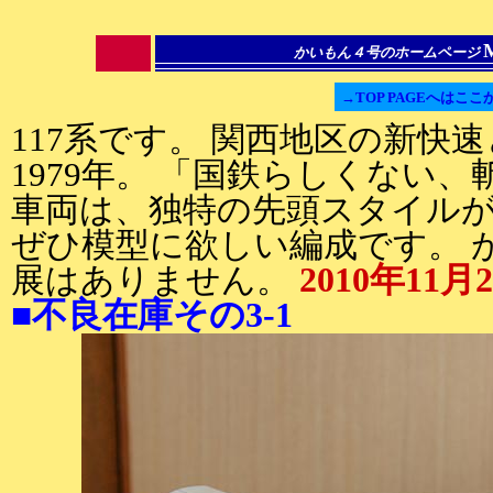
かいもん４号のホームページ
→TOP PAGEへはここ
117系です。 関西地区の新快
1979年。 「国鉄らしくない
車両は、独特の先頭スタイル
ぜひ模型に欲しい編成です。 
2010年11
展はありません。
■不良在庫その3-1