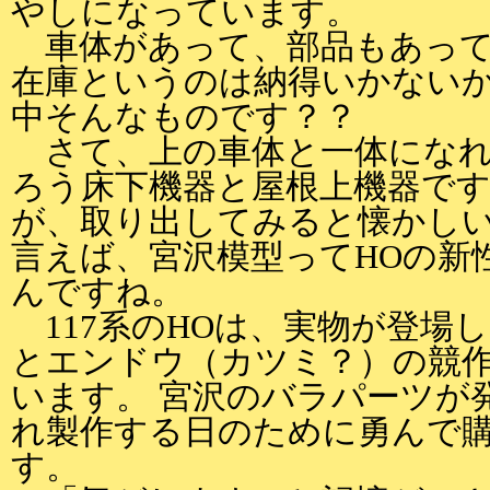
やしになっています。
車体があって、部品もあって
在庫というのは納得いかない
中そんなものです？？
さて、上の車体と一体になれ
ろう床下機器と屋根上機器です
が、取り出してみると懐かしい
言えば、宮沢模型ってHOの新
んですね。
117系のHOは、実物が登場
とエンドウ（カツミ？）の競
います。 宮沢のバラパーツが
れ製作する日のために勇んで
す。