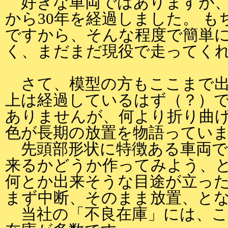
好きな車両ではありますが、
から30年を経過しました。 も
ですから、そんな程度で簡単
く、まだまだ現役で走ってく
さて、模型の方もここまで出
上は経過しているはず（？）で
ありませんが、何より折り曲
色が長期の放置を物語ってい
先頭部形状に特徴ある車両で
来るかどうか作ってみよう、
何とか出来そうな目途が立っ
まず中断、そのまま放置、と
当社の「不良在庫」には、こ