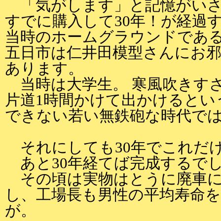
「気がします」と記憶がいさ
すでに購入して30年！が経過
当時のホームグラウンドであ
五日市は仁井田模型さんにお
あります。
当時は大学生。 寒風吹きす
片道1時間かけて出かけるとい
できない若い無鉄砲な時代で
それにしても30年でこれだ
あと30年経てば完成するで
その頃は実物はとうに廃車に
し、工場長も男性の平均寿命
が。