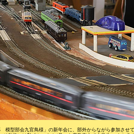
部 模型部会九官鳥様」の新年会に、部外からながら参加させ