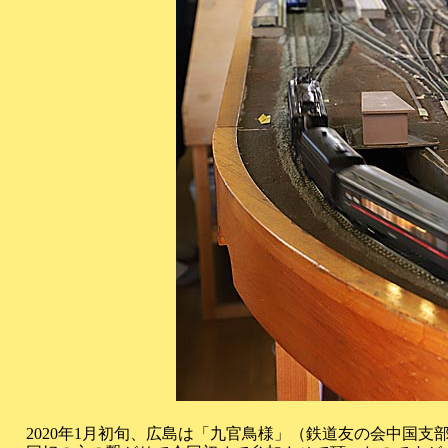
2020年1月初旬、広島は「九官鳥様」（鉄道友の会中国支