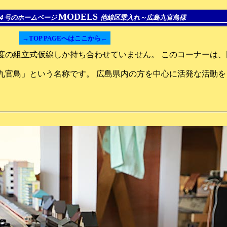
MODELS
４号のホームページ
他線区乗入れ～広島九官鳥様
→TOP PAGEへはここから←
度の組立式仮線しか持ち合わせていません。 このコーナーは
九官鳥」という名称です。 広島県内の方を中心に活発な活動