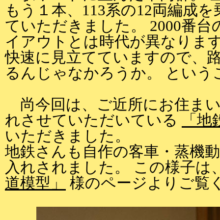
もう１本、113系の12両編成
ていただきました。 2000番
イアウトとは時代が異なりま
快速に見立てていますので、
るんじゃなかろうか。 という
尚今回は、ご近所にお住まい
れさせていただいている
「地
いただきました。
地鉄さんも自作の客車・蒸機動
入れされました。 この様子は
道模型」
様のページよりご覧