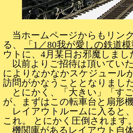
当ホームページからもリンク
る、
「1／80我が愛しの鉄道模
ウトに、4月某日お邪魔しまし
以前よりご招待は頂いていた
によりなかなかスケジュール
訪問がかなうこととなりまし
とにかく、「大きい」「すご
が、まずはこの転車台と扇形
レイアウトルームに入ると、
これ。 とにかく圧倒されます
機関庫があるレイアウト自体