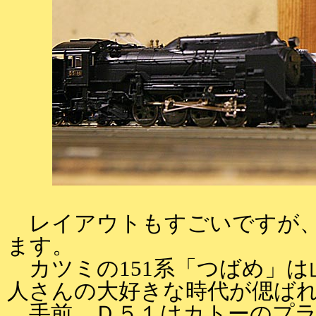
レイアウトもすごいですが、
ます。
カツミの151系「つばめ」は山
人さんの大好きな時代が偲ば
手前、Ｄ５１はカトーのプラ