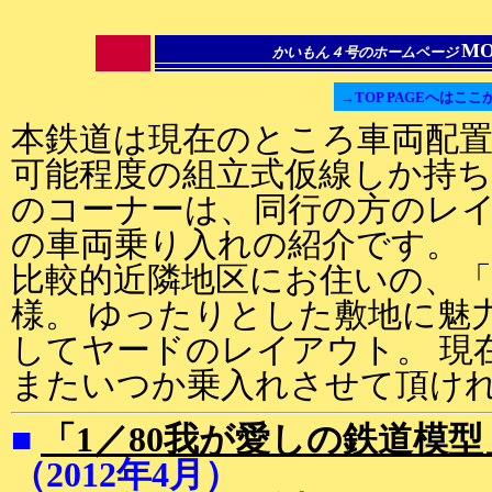
MO
かいもん４号のホームページ
→TOP PAGEへはここ
本鉄道は現在のところ車両配
可能程度の組立式仮線しか持ち
のコーナーは、同行の方のレ
の車両乗り入れの紹介です。
比較的近隣地区にお住いの、
様。 ゆったりとした敷地に魅
してヤードのレイアウト。 現
またいつか乗入れさせて頂け
■
「1／80我が愛しの鉄道模型
（2012年4月）