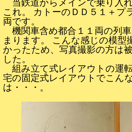
当鉄道からメインで乗り入れ
これ。 カトーのＤＤ５１＋プ
両です。
機関車含め都合１１両の列車
まります。 こんな感じの模型
かったため、写真撮影の方は
した。
組み立て式レイアウトの運転
宅の固定式レイアウトでこん
は・・・。