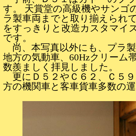
す。 天賞堂の高級機やサンゴ
ラ製車両までと取り揃えられ
をすっきりと改造カスタマイ
です。
尚、本写真以外にも、プラ製
地方の気動車、60Hzクリーム
数羨ましく拝見しました。
更にＤ５２やＣ６２、Ｃ５９
方の機関車と客車貨車多数の