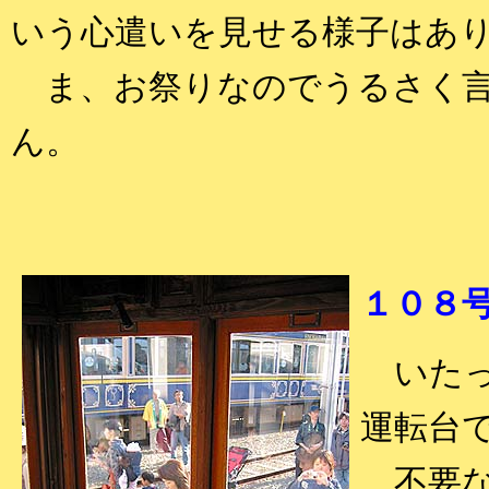
いう心遣いを見せる様子はあ
ま、お祭りなのでうるさく言
ん。
１０８
いたっ
運転台
不要な