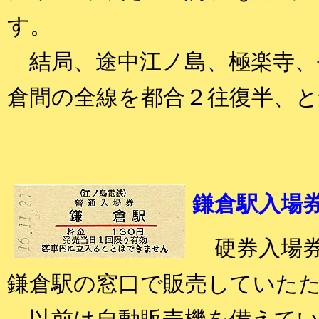
す。
結局、途中江ノ島、極楽寺、
倉間の全線を都合２往復半、
鎌倉駅入場
硬券入場券
鎌倉駅の窓口で販売していた