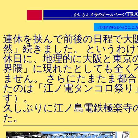
TRA
かいもん４号のホームページ
→TOP PAGEへはここ
連休を挟んで前後の日程で大
然」続きました。 というわ
休日に、地理的に大阪と東京
界隈」に現れたとしても全く
ません。 さらにたまたま都
たのは「江ノ電タンコロ祭り」
す）。
久しぶりに江ノ島電鉄極楽寺
た。