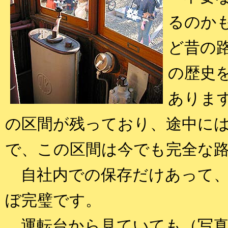
るのか
ど昔の
の歴史
ありま
の区間が残っており、途中に
で、この区間は今でも完全な
自社内での保存だけあって、
ぼ完璧です。
運転台から見ていても（写真