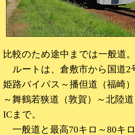
比較のため途中までは一般道
ルートは、倉敷市から国道2
姫路バイパス～播但道（福崎）
～舞鶴若狭道（敦賀）～北陸道
ICまで。
一般道と最高70キロ～80キ