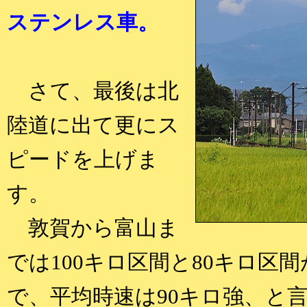
ステンレス車。
さて、最後は北
陸道に出て更にス
ピードを上げま
す。
敦賀から富山ま
では100キロ区間と80キロ区
で、平均時速は90キロ強、と