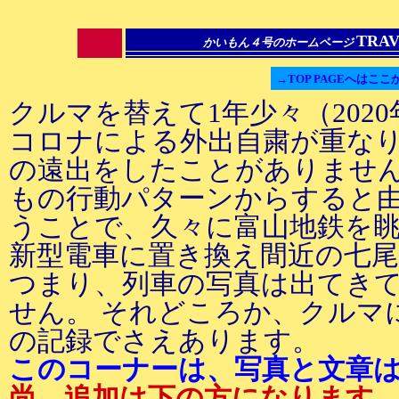
TRA
かいもん４号のホームページ
→TOP PAGEへはここ
クルマを替えて1年少々（2020
コロナによる外出自粛が重な
の遠出をしたことがありません
もの行動パターンからすると由
うことで、久々に富山地鉄を
新型電車に置き換え間近の七
つまり、列車の写真は出てき
せん。 それどころか、クルマ
の記録でさえあります。
このコーナーは、写真と文章
尚、追加は下の方になります