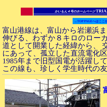
TRIA
かいもん４号のホームページ
→TOP PAGEへはここ
富山港線は、富山から岩瀬浜
伸びる、わずか８キロのローカ
道として開業した経緯から、 
にあって、孤立した直流電化区
1985年まで旧型国電が活躍し
この線も、珍しく学生時代の