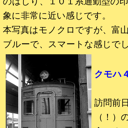
のはしり、１０１系通勤型の
象に非常に近い感じです。
本写真はモノクロですが、富
ブルーで、スマートな感じで
クモハ
訪問前
（！）