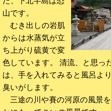
た、下北半島は恐
山です。
むき出しの岩肌
からは水蒸気が立
ち上がり硫黄で変
色しています。 清流、と思っ
は、手を入れてみると風呂よ
臭いがします。
三途の川や賽の河原の風景を