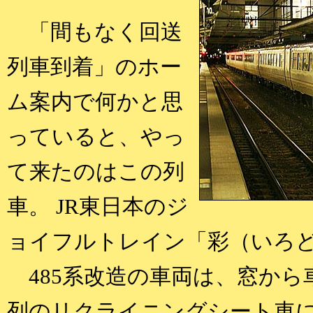
「間もなく回送
列車到着」のホー
ム案内で何かと思
っていると、やっ
て来たのはこの列
車。 JR東日本のジ
ョイフルトレイン「彩（いろ
485系改造の車両は、窓から
列のリクライニングシート車