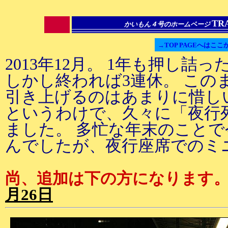
TR
かいもん４号のホームページ
→TOP PAGEへはここ
2013年12月。 1年も押し
しかし終われば3連休。 この
引き上げるのはあまりに惜し
というわけで、久々に「夜行
ました。 多忙な年末のこと
んでしたが、夜行座席でのミ
尚、追加は下の方になります
月26日