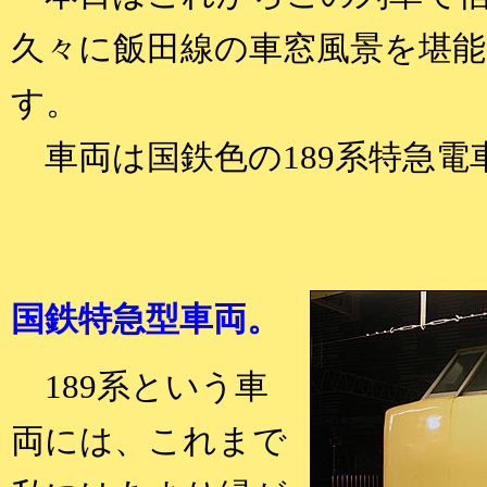
久々に飯田線の車窓風景を堪
す。
車両は国鉄色の189系特急電
国鉄特急型車両。
189系という車
両には、これまで