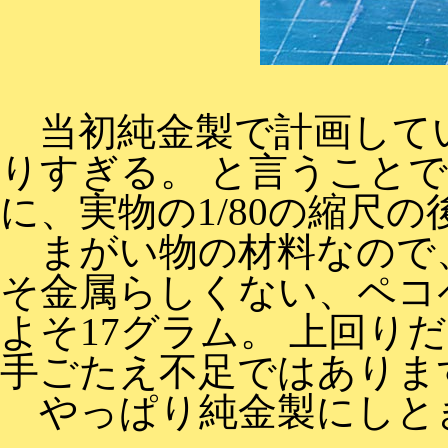
当初純金製で計画してい
りすぎる。 と言うこと
に、実物の1/80の縮尺
まがい物の材料なので、
そ金属らしくない、ペコ
よそ17グラム。 上回
手ごたえ不足ではありま
やっぱり純金製にしと