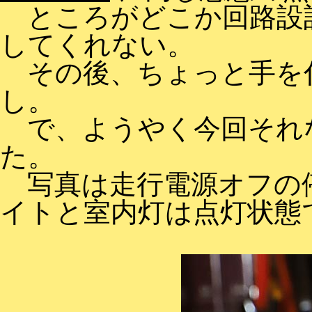
ところがどこか回路設
してくれない。
その後、ちょっと手を
し。
で、ようやく今回それ
た。
写真は走行電源オフの停
イトと室内灯は点灯状態