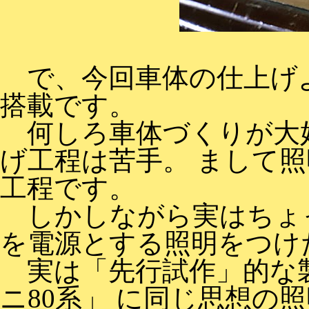
で、今回車体の仕上げよ
搭載です。
何しろ車体づくりが大好
げ工程は苦手。 まして
工程です。
しかしながら実はちょ
を電源とする照明をつけ
実は「先行試作」的な
ニ80系」
に同じ思想の照