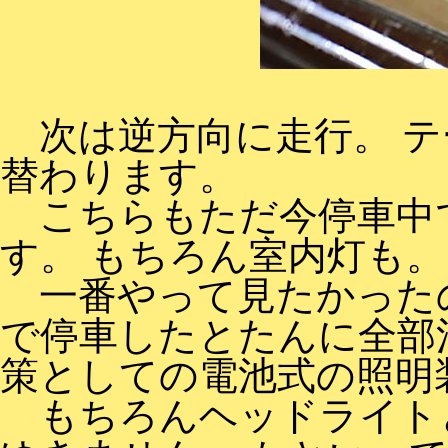
次は逆方向に走行。 テ
替わります。
こちらもただ今停車中
す。 もちろん室内灯も。
一番やって見たかった
で停車したとたんに全部
策としての電池式の照明
もちろんヘッドライト