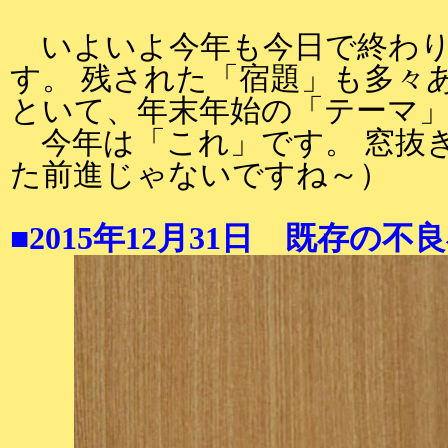
いよいよ今年も今日で終わり
す。 残された「宿題」も多々
といて、年末年始の「テーマ
今年は「これ」です。 窓抜
た前進じゃないですね～）
■2015年12月31日 既存の不