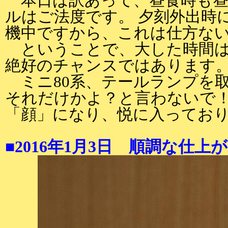
本日は訳あって、昼食時も昼
ルはご法度です。 夕刻外出時
機中ですから、これは仕方な
ということで、大した時間は
絶好のチャンスではあります
ミニ80系、テールランプを取
それだけかよ？と言わないで！
「顔」になり、悦に入ってお
■2016年1月3日 順調な仕上