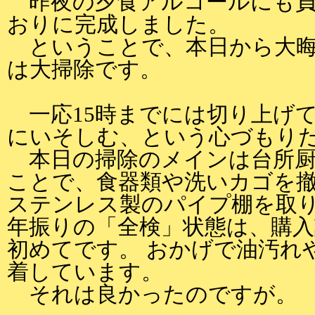
昨夜の夕食アルコールにも負
おりに完成しました。
ということで、本日から大晦
は大掃除です。
一応15時までには切り上げ
にいそしむ、という心づもり
本日の掃除のメインは台所厨
ことで、食器類や洗いカゴを撤
ステンレス製のパイプ棚を取り
年振りの「全検」状態は、購
初めてです。 おかげで油汚れ
着しています。
それは良かったのですが。