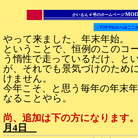
MOD
かいもん４号のホームページ
→TOP PAGEへはここ
やって来ました、年末年始。
ということで、恒例のこのコー
う惰性で走っているだけ、と
が、それでも景気づけのため
けません。
今年こそ、と思う毎年の年末
なることやら。
尚、追加は下の方になります
月4日