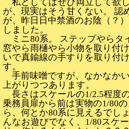
私としてはぜひ両立して欲し
が、現実はそう甘くない。 認
が、昨日日中禁酒のお陰（？
しました。
ミニ80系。 ステップやらタ
窓やら雨樋やら小物を取り付
いで真鍮線の手すりを取り付
す。
手前味噌ですが、なかなかい
上がりつつあります。
長さはスケールの1/2.5程
乗務員扉から前は実物の1/80
ら、何とか80系に見えるでし
んなお遊びでなく、1/80スケ