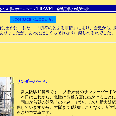
TRAVEL
もん４号のホームページ
北陸日帰り3連投の旅
→TOP PAGEへはここから←
旅行に出かけました。 「切符のとある事情」により、倉敷から北
はありましたが、あわただしくもそれなりに楽しめる旅でした
サンダーバード。
新大阪駅12番線です。 大阪始発のサンダーバード
本日はこれから、北陸は能登方面に出かけることに
岡山から朝の始発「のぞみ」でやって来た新大阪駅
保していますから、大阪まで1駅戻ることなく、新大
ら余裕で乗車です。