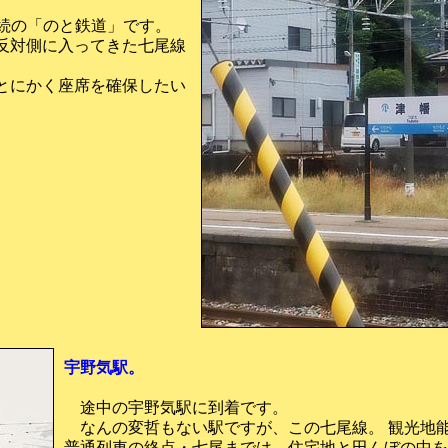
続の「のと鉄道」です。
反対側に入ってきた七尾線
とにかく座席を確保したい
宇野気駅。
途中の宇野気駅に到着です。
なんの変哲もない駅ですが、この七尾線。 観光地能
普通列車の終点・七尾までは、住宅地と田んぼの中を