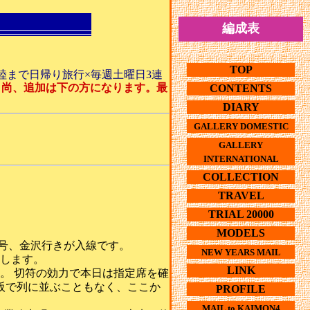
編成表
TOP
陸まで日帰り旅行×毎週土曜日3連
。
尚、追加は下の方になります。最
CONTENTS
DIARY
GALLERY DOMESTIC
GALLERY
INTERNATIONAL
COLLECTION
TRAVEL
TRIAL 20000
MODELS
3号、金沢行きが入線です。
NEW YEARS MAIL
します。
LINK
。 切符の効力で本日は指定席を確
阪で列に並ぶこともなく、ここか
PROFILE
MAIL to KAIMON4