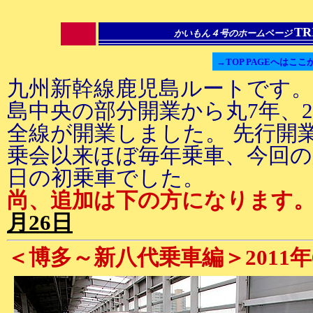
TR
かいもん４号のホームページ
→TOP PAGEへはここ
九州新幹線鹿児島ルートです。
島中央の部分開業から丸7年、20
全線が開業しました。 先行開業
乗会以来ほぼ毎年乗車、今回の新
日の初乗車でした。
尚、追加は下の方になります
月26日
＜博多～新八代乗車編＞2011年