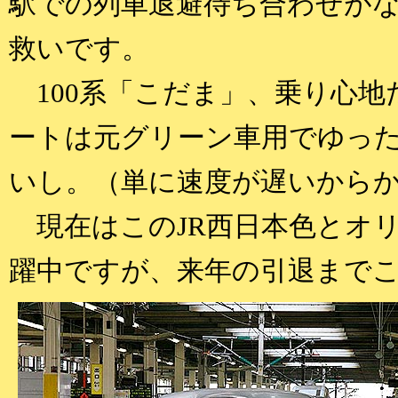
駅での列車退避待ち合わせが
救いです。
100系「こだま」、乗り心地
ートは元グリーン車用でゆっ
いし。（単に速度が遅いから
現在はこのJR西日本色とオ
躍中ですが、来年の引退まで