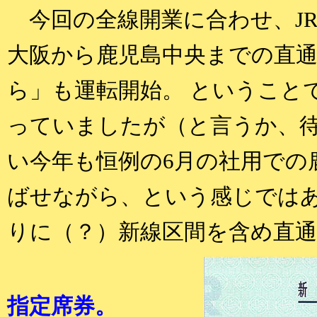
今回の全線開業に合わせ、J
大阪から鹿児島中央までの直
ら」も運転開始。 ということ
っていましたが（と言うか、
い今年も恒例の6月の社用での
ばせながら、という感じでは
りに（？）新線区間を含め直
指定席券。