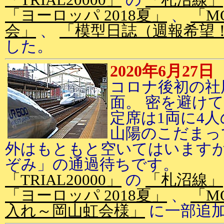
「TRIAL20000」
の
「札沼線」
「ヨーロッパ 2018夏」
、
「M
会」
、
「模型日誌（週報希望
した。
2020年6月27日
コロナ後初の社
面。 密を避け
定席は1両に4
山陽のこだまっ
外はもともと空いてはいますが
ぞみ」の通過待ちです。
「TRIAL20000」
の
「札沼線」
「ヨーロッパ 2018夏」
、
「M
入れ～岡山虹会様」
に一部追