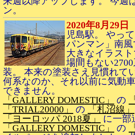
来週以降アップします。 今週
ン。
2020年8月29日
児島駅。 やっ
パンマン」南風
大きなイラスト
場間もない270
装。 本来の塗装さえ見慣れて
何系なのか、それ以前に気動
できません。
「GALLERY DOMESTIC」
の
「TRIAL20000」
の
「札沼線」
「ヨーロッパ 2018夏」
に一部
「GALLERY DOMESTIC」
の