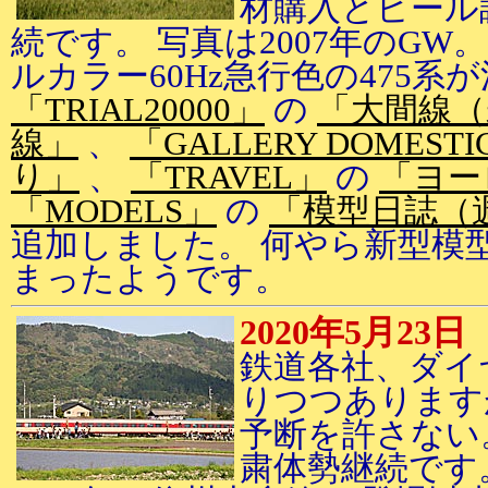
材購入とビール
続です。 写真は2007年のGW
ルカラー60Hz急行色の475
「TRIAL20000」
の
「大間線（
線」
、
「GALLERY DOMESTI
り」
、
「TRAVEL」
の
「ヨーロ
「MODELS」
の
「模型日誌（
追加しました。 何やら新型模
まったようです。
2020年5月23日
鉄道各社、ダイ
りつつあります
予断を許さない
粛体勢継続です