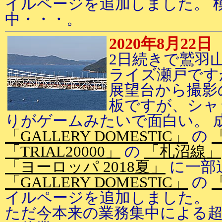
イルページを追加しました。 
中・・・。
2020年8月22日
2日続きで鷲羽
ライズ瀬戸です
展望台から撮影
板ですが、シャ
りがゲームみたいで面白い。 
「GALLERY DOMESTIC」
の
「TRIAL20000」
の
「札沼線」
「ヨーロッパ 2018夏」
に一部
「GALLERY DOMESTIC」
の
イルページを追加しました。
ただ今本来の業務集中による