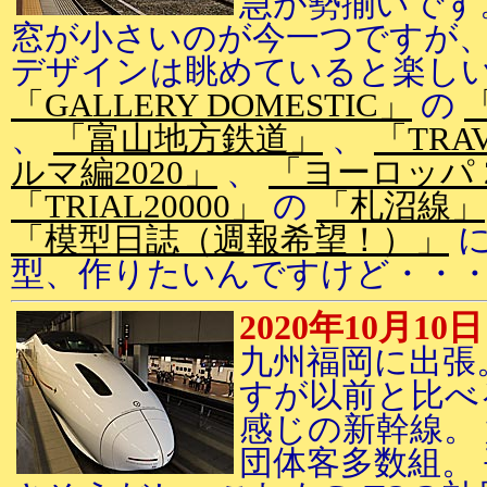
急が勢揃いです
窓が小さいのが今一つですが、
デザインは眺めていると楽し
「GALLERY DOMESTIC」
の
、
「富山地方鉄道」
、
「TRA
ルマ編2020」
、
「ヨーロッパ 2
「TRIAL20000」
の
「札沼線」
「模型日誌（週報希望！）」
に
型、作りたいんですけど・・
2020年10月10日
九州福岡に出張
すが以前と比べ
感じの新幹線。
団体客多数組。