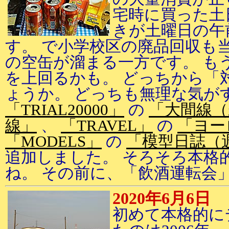
宅時に買った土
きが土曜日の午
す。 で小学校区の廃品回収も
の空缶が溜まる一方です。 も
を上回るかも。 どっちから「
ょうか。 どっちも無理な気が
「TRIAL20000」
の
「大間線（
線」
、
「TRAVEL」
の
「ヨーロ
「MODELS」
の
「模型日誌（
追加しました。 そろそろ本格
ね。 その前に、「飲酒運転会
2020年6月6日
初めて本格的に