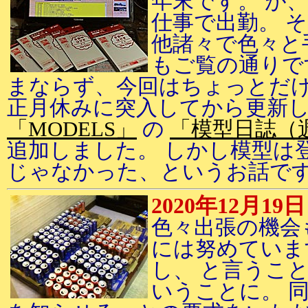
年末です。 が
仕事で出勤。 
他諸々で色々と
もご覧の通りで
まならず、今回はちょっとだけ
正月休みに突入してから更新
「MODELS」
の
「模型日誌（
追加しました。 しかし模型は
じゃなかった、というお話で
2020年12月19日
色々出張の機会
には努めていま
し、 と言うこ
いうことに。 