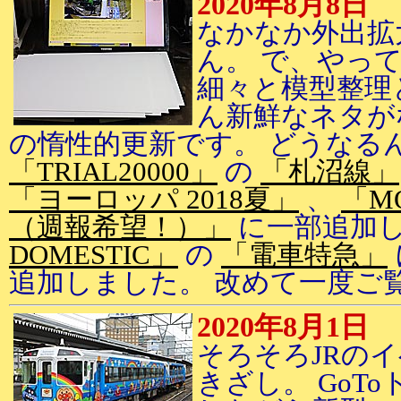
2020年8月8日
なかなか外出拡
ん。 で、やっ
細々と模型整理
ん新鮮なネタが
の惰性的更新です。 どうなる
「TRIAL20000」
の
「札沼線」
「ヨーロッパ 2018夏」
、
「M
（週報希望！）」
に一部追加
DOMESTIC」
の
「電車特急」
追加しました。 改めて一度ご
2020年8月1日
そろそろJRの
きざし。 GoT