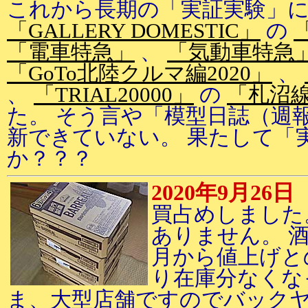
これから長期の「実証実験」
「GALLERY DOMESTIC」
の
「電車特急」
、
「気動車特急
「GoTo北陸クルマ編2020」
、
、
「TRIAL20000」
の
「札沼
た。 そう言や「模型日誌（週
新できていない。 果たして「
か？？？
2020年9月26日
買占めしました
ありません。 
月から値上げと
り在庫分なくな
ま、大型店舗ですのでバック