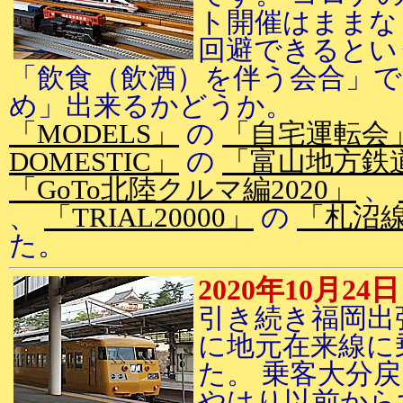
ト開催はままな
回避できるとい
「飲食（飲酒）を伴う会合」で
め」出来るかどうか。
「MODELS」
の
「自宅運転会
DOMESTIC」
の
「富山地方鉄
「GoTo北陸クルマ編2020」
、
、
「TRIAL20000」
の
「札沼
た。
2020年10月24日
引き続き福岡出
に地元在来線に
た。 乗客大分
やはり以前から