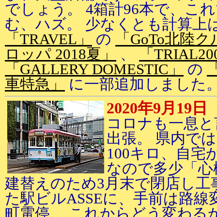
でしょう。 4箱計96本で、こ
む、ハズ。 少なくとも計算上
「TRAVEL」
の
「GoTo北陸ク
ロッパ 2018夏」
、
「TRIAL20
「GALLERY DOMESTIC」
の
車特急」
に一部追加しました
2020年9月19日
コロナも一息と
出張。 県内で
100キロ、自宅
なので多少「心
建替えのため3月末で閉店し工
た駅ビルASSEに、手前は路
町電停。 これからどう変わる