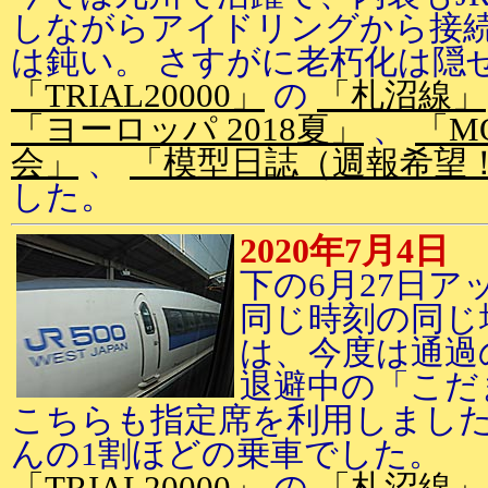
しながらアイドリングから接
は鈍い。 さすがに老朽化は隠
「TRIAL20000」
の
「札沼線」
「ヨーロッパ 2018夏」
、
「M
会」
、
「模型日誌（週報希望
した。
2020年7月4日
下の6月27日ア
同じ時刻の同じ
は、今度は通過
退避中の「こだ
こちらも指定席を利用しまし
んの1割ほどの乗車でした。