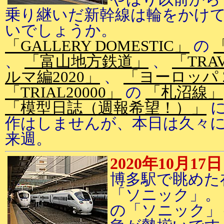
乗り継いだ新幹線は輪をかけて
いでしょうか。
「GALLERY DOMESTIC」
の
、
「富山地方鉄道」
、
「TRA
ルマ編2020」
、
「ヨーロッパ 2
「TRIAL20000」
の
「札沼線」
「模型日誌（週報希望！）」
に
作はしませんが、本日は久々に
来週。
2020年10月17日
博多駅で眺めた
「ソニック」。
の「ソニック」も