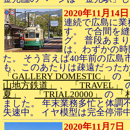
2020年11月14日
連続で広島に業
す。 で合間を
グ。 普段あま
は、わずかの時
た。 そう言えば40年前の広
も、このあたりは疎遠だった
「GALLERY DOMESTIC」
の
山地方鉄道」
、
「TRAVEL」
夏」
、
「TRIAL20000」
の
「
ました。 年末業務多忙と体調
失速中。 イヤ模型は完全停滞
2020年11月7日