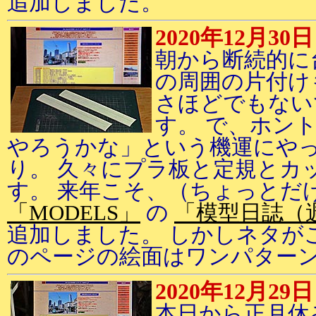
追加しました。
2020年12月30日
朝から断続的に
の周囲の片付け
さほどでもない
す。 で、ホン
やろうかな」という機運にや
り。 久々にプラ板と定規とカ
す。 来年こそ、（ちょっとだ
「MODELS」
の
「模型日誌（
追加しました。 しかしネタが
のページの絵面はワンパター
2020年12月29日
本日から正月休