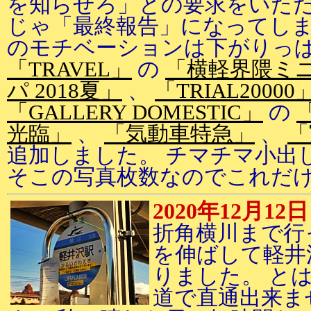
を知らせろ」との要求をいた
じゃ「最終報告」になってしま
のモチベーションは下がりっ
「TRAVEL」
の
「横軽界隈ミ
パ 2018夏」
、
「TRIAL20000
「GALLERY DOMESTIC」
の
光臨」
、
「気動車特急」
、
「
追加しました。 チマチマ小出
そこの写真枚数なのでこれだ
2020年12月12日
折角横川まで行
を伸ばして軽井
りました。 と
道で直通出来ま