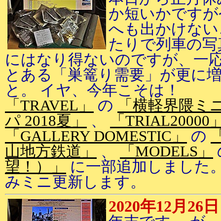
か短いかですが
へも出かけない
たりで列車の写
にはなり得ないのですが、一応
とある「巣篭り需要」が更に
と。 イヤ、今年こそは！
「TRAVEL」
の
「横軽界隈ミ
パ 2018夏」
、
「TRIAL20000
「GALLERY DOMESTIC」
の
山地方鉄道」
、
「MODELS」
望！）」
に一部追加しました。
みミニ更新します。
2020年12月26日