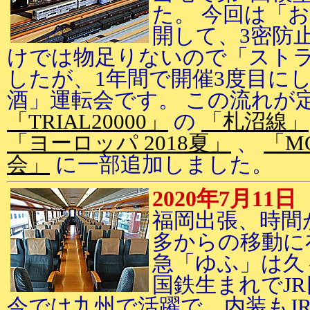
た。 今回は「
開して、3密防
けでは物足りないので「スト
したが、1年間で開催3度目に
酒」運転会です。 この流れが
「TRIAL20000」
の
「札沼線」
「ヨーロッパ 2018夏」
、
「M
会」
に一部追加しました。
2020年7月11日
福岡出張、時間
多からの移動に
急「ゆふ」は久
国鉄生まれでJ
今では九州で活躍で、内装もJ