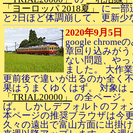
「ヨーロッパ 2018夏」
に一部
と2日ほど体調崩して、更新少
2020年9月5日
google chr
章回り込みがう
ない問題、やっ
ました。 大作
更前後で違いが出るのか全く不
果はうまくゆくはず。 対象は
「TRIAL20000」
の全ページ。
ば。 しかしデフォルトのフォ
本ページの推奨ブラウザは今更
久々の遠出で富山方面に出掛け