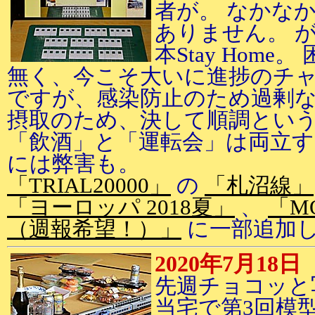
者が。 なかな
ありません。 
本Stay Hom
無く、今こそ大いに進捗のチャ
ですが、感染防止のため過剰
摂取のため、決して順調とい
「飲酒」と「運転会」は両立す
には弊害も。
「TRIAL20000」
の
「札沼線」
「ヨーロッパ 2018夏」
、
「M
（週報希望！）」
に一部追加
2020年7月18日
先週チョコッと
当宅で第3回模