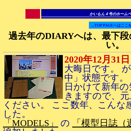
かいもん４号のホーム
→TOP PAGEへはここ
過去年のDIARYへは、最下
い。
2020年12月31日
大晦日です。 
中」状態です。
日かけて新年の
きますので、元
ください。 ここ数年、こんな
した。
「MODELS」
の
「模型日誌（