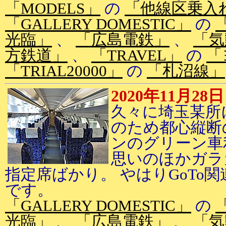
「MODELS」
の
「他線区乗入
「GALLERY DOMESTIC」
の
光臨」
、
「広島電鉄」
、
「気
方鉄道」
、
「TRAVEL」
の
「
「TRIAL20000」
の
「札沼線」
2020年11月28日
久々に埼玉某所
のため都心縦断
ンのグリーン車
思いのほかガラ
指定席ばかり。 やはりGoTo
です。
「GALLERY DOMESTIC」
の
光臨」
、
「広島電鉄」
、
「気