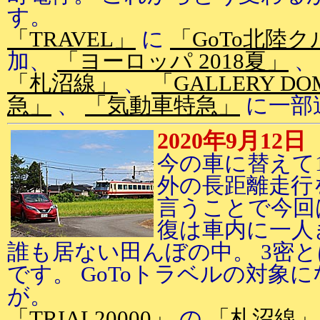
す。
「TRAVEL」
に
「GoTo北陸ク
加、
「ヨーロッパ 2018夏」
「札沼線」
、
「GALLERY DO
急」
、
「気動車特急」
に一部
2020年9月12日
今の車に替えて
外の長距離走行
言うことで今回
復は車内に一人
誰も居ない田んぼの中。 3密
です。 GoToトラベルの対象
が。
「TRIAL20000」
の
「札沼線」