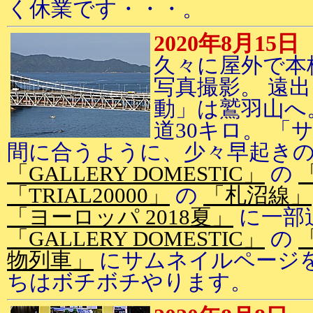
く休業です・・・。
2020年8月15日
久々に屋外で本
写真撮影。 遠
動」は鷲羽山へ
道30キロ。 
間に合うように、少々早起き
「GALLERY DOMESTIC」
の
「TRIAL20000」
の
「札沼線」
「ヨーロッパ 2018夏」
に一部
「GALLERY DOMESTIC」
の
物列車」
にサムネイルページを
ちはボチボチやります。