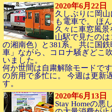
2020年6月22日
久しぶりに岡山
も電車で。 ほ
久々に車窓風景
山駅で見たのは1
の湘南色）と381系。 共に国
車」ながら、コロナ騒ぎどこ
いました。
何か世間は自粛解除モードで
の所用で多忙に。 今週は更新
す。
2020年6月13日
Stay Home
の大量消費が止