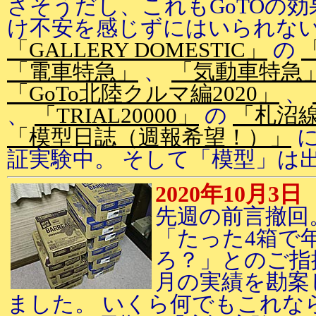
さそうだし、これもGoTOの効
け不安を感じずにはいられな
「GALLERY DOMESTIC」
の
「電車特急」
、
「気動車特急
「GoTo北陸クルマ編2020」
、
、
「TRIAL20000」
の
「札沼
「模型日誌（週報希望！）」
に
証実験中。 そして「模型」は
2020年10月3日
先週の前言撤回
「たった4箱で
ろ？」とのご指
月の実績を勘案
ました。 いくら何でもこれな