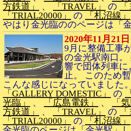
方鉄道」
、
「TRAVEL」
の
「
「TRIAL20000」
の
「札沼線」
やはり金光臨ののページは「
2020年11月21日
9月に整備工事
の金光駅南口。
響で団体列車に
止。 このため
こんな感じになっていました
「GALLERY DOMESTIC」
の
光臨」
、
「広島電鉄」
、
「気
方鉄道」
、
「TRAVEL」
の
「
「TRIAL20000」
の
「札沼線」
金光臨のページは「金光駅」