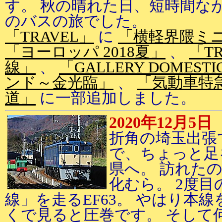
す。 秋の晴れた日、短時間な
のバスの旅でした。
「TRAVEL」
に
「横軽界隈ミ
「ヨーロッパ 2018夏」
、
「TR
線」
、
「GALLERY DOMESTI
ンド～金光臨」
、
「気動車特
道」
に一部追加しました。
2020年12月5日
折角の埼玉出張
で、ちょっと足
県へ。 訪れた
化むら。 2度目
線」を走るEF63。 やはり本
くで見ると圧巻です。 そして