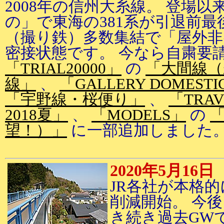
2008年の信州大糸線。 登場以
の」で東海の381系が引退前最
（撮り鉄）多数集結で「屋外非
密接状態です。 今なら自粛要
「TRIAL20000」
の
「大間線（
線」
、
「GALLERY DOMESTI
「宇野線・桜便り」
、
「TRA
2018夏」
、
「MODELS」
の
望！）」
に一部追加しました
2020年5月16日
JR各社が本格
削減開始。 今
き続き過去GWで