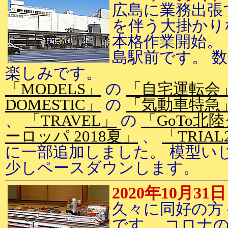
広島に業務出張
を伴う大掛かり
本格作業開始。
島駅前です。 
楽しみです。
「MODELS」
の
「自宅運転会
DOMESTIC」
の
「気動車特急
、
「TRAVEL」
の
「GoTo北陸
ーロッパ 2018夏」
、
「TRIAL
に一部追加しました。 模型い
少しペースダウンします。
2020年10月31日
久々に同好の方
です。 コロナ