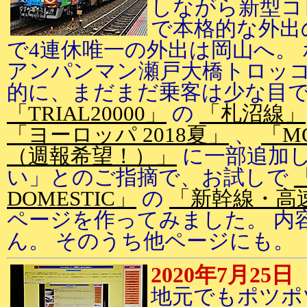
しながら新型コ
で本格的な外出
で4連休唯一の外出は岡山へ。
アンパンマン瀬戸大橋トロッコ
的に、まだまだ乗客は少な目
「TRIAL20000」
の
「札沼線」
「ヨーロッパ 2018夏」
、
「M
（週報希望！）」
に一部追加し
い」とのご指摘で、お試しで
DOMESTIC」
の
「新幹線・高
ページを作ってみました。 内
ん。 そのうち他ページにも。
2020年7月25日
地元でもポツポ