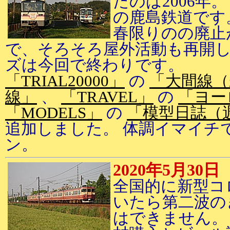
たのは2006年
の鹿島鉄道です
春限りのの廃止
で、そろそろ屋外活動も再開し
ズは今回で終わりです。
「TRIAL20000」
の
「大間線（
線」
、
「TRAVEL」
の
「ヨーロ
「MODELS」
の
「模型日誌（
追加しました。 体調イマイチ
ン。
2020年5月30日
全国的に新型コ
いたら第二波の
はできません。